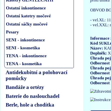
Katetry GENTLECATH
proti úniku
Ostatní inkontinence
OBVOD B
Ostatní katetry močové
- vel.XL: 
Ostatní sáčky močové
- vel.XXL:
Pesary
Informace 
SENI - inkontinence
Kód SUKL
SENI - kosmetika
Název:
KA
Doplněk:
X
TENA - inkontinence
Úhrada poj
Odbornost 
TENA - kosmetika
Úhrada poj
Antidekubitní a polohovací
Odbornost 
pomůcky
Úhrada poj
Odbornost 
Bandáže a ortézy
Baterie do naslouchadel
Berle, hole a chodítka