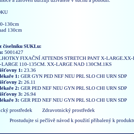
 moče a zároveň udržují uživatele v suchu a pohodlí.
OKU
110-130cm
 nad 130cm
z číselníku SUKLu:
u:
5001427
LHOTKY FIXAČNÍ ATTENDS STRETCH PANT X-LARGE.XX
-LARGE 110-135CM. XX-LARGE NAD 130CM.1KS
išťovny 1:
23.36
lékaře 1:
GER
GYN
PED
NEF
NEU
PRL
SLO
CHI
URN
SDP
išťovny 2:
26.11
lékaře 2:
GER
PED
NEF
NEU
GYN
PRL
SLO
CHI
URN
SDP
išťovny 3:
26.94
lékaře 3:
GER
PED
NEF
NEU
GYN
PRL
SLO
CHI
URN
SDP
Zdravotnický prostředek
Prostudujte si pečlivě návod k použití přibalený k produkt