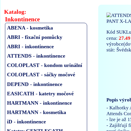
Katalog:
Inkontinence
ABENA - kosmetika
Kód SUKLu
ABRI - fixační pomůcky
27.49
cena:
výrobce(d
ABRI - inkontinence
stát: Švéds
ATTENDS - inkontinence
COLOPLAST - kondom urinální
COLOPLAST - sáčky močové
DEPEND - inkontinence
EASICATH - katetry močové
Popis výro
HARTMANN - inkontinence
- Kalhotky 
HARTMANN - kosmetika
Attends Co
- lze je až 
iD - inkontinence
- Zajišťují