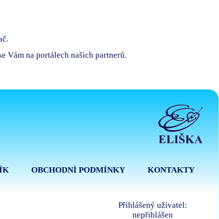
ač.
 se Vám na portálech našich partnerů.
ÍK
OBCHODNÍ PODMÍNKY
KONTAKTY
Přihlášený uživatel:
nepřihlášen