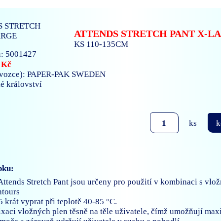
ATTENDS STRETCH PANT X-L
KS 110-135CM
: 5001427
 Kč
ovozce): PAPER-PAK SWEDEN
ké království
ks
k
bku:
Attends Stretch Pant jsou určeny pro použití v kombinaci s vl
ntours
15 krát vyprat při teplotě 40-85 °C.
 fixaci vložných plen těsně na těle uživatele, čímž umožňují ma