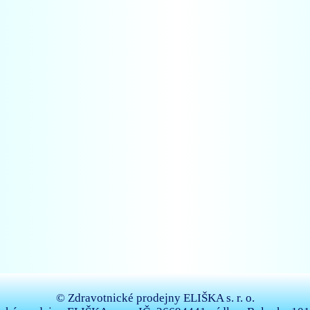
© Zdravotnické prodejny ELIŠKA s. r. o.