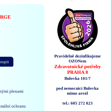
ARGE
Pravidelně dezinfikujeme
OZONem
oupit
Zdravotnické potřeby
PRAHA 8
Bulovka 101/7
pod nemocnicí Bulovka
ožnými plenami
mimo areál
tel.: 605 272 823
ximální ochranu