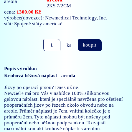
2KS 7/2CM
1300.00 Kč
cena:
výrobce(dovozce): Newmedical Technology, Inc.
stát: Spojené státy americké
ks
koupit
Popis výrobku:
Kruhová béžová náplast - areola
Jizvy po operaci prsou? Dnes už ne!
NewGel+ má pro Vás v nabídce 100% silikonovou
gelovou náplast, která je speciálně navržena pro ošetření
pooperačních jizev po řezech okolo obvodu nebo na
areole. Průměr náplasti je 7cm, vnitřní kolečko je o
průměru 2cm. Tyto náplasti mohou být nošeny pod
pooperační nebo běžnou podprsenkou. To zajistí
maximální kontakt kruhové náplasti s areolou.