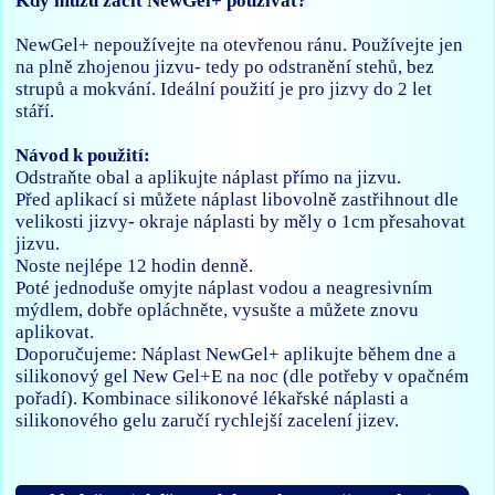
Kdy můžu začít NewGel+ používat?
NewGel+ nepoužívejte na otevřenou ránu. Používejte jen
na plně zhojenou jizvu- tedy po odstranění stehů, bez
strupů a mokvání. Ideální použití je pro jizvy do 2 let
stáří.
Návod k použití:
Odstraňte obal a aplikujte náplast přímo na jizvu.
Před aplikací si můžete náplast libovolně zastřihnout dle
velikosti jizvy- okraje náplasti by měly o 1cm přesahovat
jizvu.
Noste nejlépe 12 hodin denně.
Poté jednoduše omyjte náplast vodou a neagresivním
mýdlem, dobře opláchněte, vysušte a můžete znovu
aplikovat.
Doporučujeme: Náplast NewGel+ aplikujte během dne a
silikonový gel New Gel+E na noc (dle potřeby v opačném
pořadí). Kombinace silikonové lékařské náplasti a
silikonového gelu zaručí rychlejší zacelení jizev.