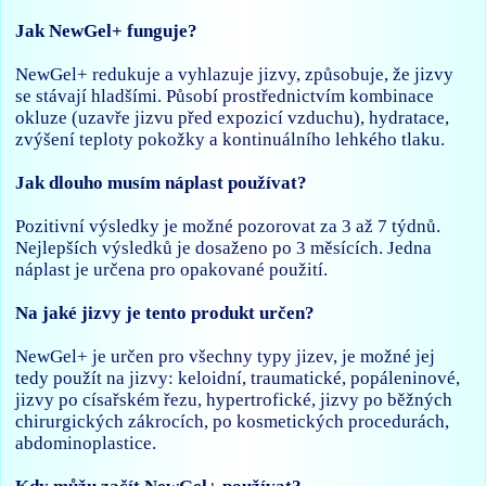
Jak NewGel+ funguje?
NewGel+ redukuje a vyhlazuje jizvy, způsobuje, že jizvy
se stávají hladšími. Působí prostřednictvím kombinace
okluze (uzavře jizvu před expozicí vzduchu), hydratace,
zvýšení teploty pokožky a kontinuálního lehkého tlaku.
Jak dlouho musím náplast používat?
Pozitivní výsledky je možné pozorovat za 3 až 7 týdnů.
Nejlepších výsledků je dosaženo po 3 měsících. Jedna
náplast je určena pro opakované použití.
Na jaké jizvy je tento produkt určen?
NewGel+ je určen pro všechny typy jizev, je možné jej
tedy použít na jizvy: keloidní, traumatické, popáleninové,
jizvy po císařském řezu, hypertrofické, jizvy po běžných
chirurgických zákrocích, po kosmetických procedurách,
abdominoplastice.