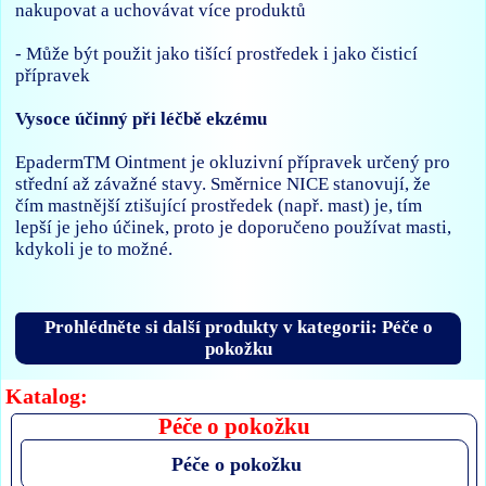
nakupovat a uchovávat více produktů
- Může být použit jako tišící prostředek i jako čisticí
přípravek
Vysoce účinný při léčbě ekzému
EpadermTM Ointment je okluzivní přípravek určený pro
střední až závažné stavy. Směrnice NICE stanovují, že
čím mastnější ztišující prostředek (např. mast) je, tím
lepší je jeho účinek, proto je doporučeno používat masti,
kdykoli je to možné.
Prohlédněte si další produkty v kategorii: Péče o
pokožku
Katalog:
Péče o pokožku
Péče o pokožku