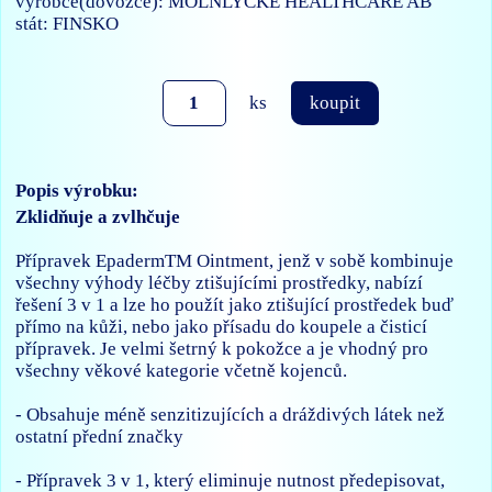
výrobce(dovozce): MOLNLYCKE HEALTHCARE AB
stát: FINSKO
ks
koupit
Popis výrobku:
Zklidňuje a zvlhčuje
Přípravek EpadermTM Ointment, jenž v sobě kombinuje
všechny výhody léčby ztišujícími prostředky, nabízí
řešení 3 v 1 a lze ho použít jako ztišující prostředek buď
přímo na kůži, nebo jako přísadu do koupele a čisticí
přípravek. Je velmi šetrný k pokožce a je vhodný pro
všechny věkové kategorie včetně kojenců.
- Obsahuje méně senzitizujících a dráždivých látek než
ostatní přední značky
- Přípravek 3 v 1, který eliminuje nutnost předepisovat,