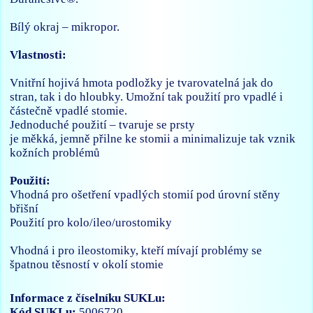
Bílý okraj – mikropor.
Vlastnosti:
Vnitřní hojivá hmota podložky je tvarovatelná jak do
stran, tak i do hloubky. Umožní tak použití pro vpadlé i
částečně vpadlé stomie.
Jednoduché použití – tvaruje se prsty
je měkká, jemně přilne ke stomii a minimalizuje tak vznik
kožních problémů
Použití:
Vhodná pro ošetření vpadlých stomií pod úrovní stěny
břišní
Použití pro kolo/ileo/urostomiky
Vhodná i pro ileostomiky, kteří mívají problémy se
špatnou těsností v okolí stomie
Informace z číselníku SUKLu:
Kód SUKLu:
5006720