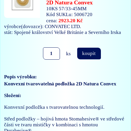
2D Natura Convex
10KS 57/33-45MM
Kód SUKLu: 5006720
2923.20 Kč
cena:
výrobce(dovozce): CONVATEC LTD.
stát: Spojené království Velké Británie a Severního Irska
ks
koupit
Popis výrobku:
Konvexní tvarovatelná podložka 2D Natura Convex
Složení:
Konvexní podložka s tvarovatelnou technologií.
Střed podložky – hojivá hmota Stomahesive® ve středové
části ve tvaru mističky v kombinaci s hmotou
Durahesive®.