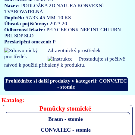
Název:
PODLOŽKA 2D NATURA KONVEXNÍ
TVAROVATELNÁ
Doplněk:
57/33-45 MM. 10 KS
Úhrada pojišťovny:
2923.20
Odbornost lékaře:
PED
GER
ONK
NEF
INT
CHI
URN
PRL
SDP
SLO
Preskripční omezení:
P
Zdravotnický prostředek
Prostudujte si pečlivě
návod k použití přibalený k produktu.
Prohlédněte si další produkty v kategorii: CONVATEC
- stomie
Katalog:
Pomůcky stomické
Braun - stomie
CONVATEC - stomie