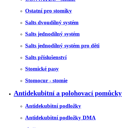
Ostatní pro stomiky
Salts dvoudílný systém
Salts jednodílný systém
Salts jednodílný systém pro děti
Salts příslušenství
Stomické pasy
Stomocur - stomie
Antidekubitní a polohovací pomůcky
Antidekubitní podložky
Antidekubitní podložky DMA