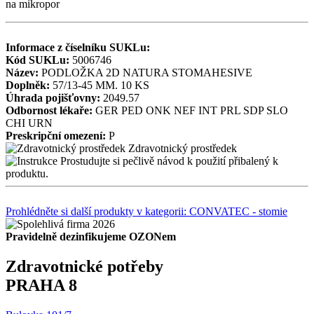
na mikropor
Informace z číselníku SUKLu:
Kód SUKLu:
5006746
Název:
PODLOŽKA 2D NATURA STOMAHESIVE
Doplněk:
57/13-45 MM. 10 KS
Úhrada pojišťovny:
2049.57
Odbornost lékaře:
GER
PED
ONK
NEF
INT
PRL
SDP
SLO
CHI
URN
Preskripční omezení:
P
Zdravotnický prostředek
Prostudujte si pečlivě návod k použití přibalený k
produktu.
Prohlédněte si další produkty v kategorii: CONVATEC - stomie
Pravidelně dezinfikujeme OZONem
Zdravotnické potřeby
PRAHA 8