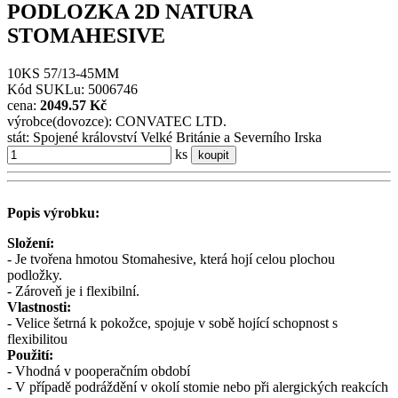
PODLOZKA 2D NATURA
STOMAHESIVE
10KS 57/13-45MM
Kód SUKLu: 5006746
cena:
2049.57 Kč
výrobce(dovozce): CONVATEC LTD.
stát: Spojené království Velké Británie a Severního Irska
ks
koupit
Popis výrobku:
Složení:
- Je tvořena hmotou Stomahesive, která hojí celou plochou
podložky.
- Zároveň je i flexibilní.
Vlastnosti:
- Velice šetrná k pokožce, spojuje v sobě hojící schopnost s
flexibilitou
Použití:
- Vhodná v pooperačním období
- V případě podráždění v okolí stomie nebo při alergických reakcích