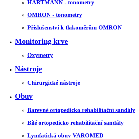
HARTMANN - tonometry
OMRON - tonometry
Příslušenství k tlakoměrům OMRON
Monitoring krve
Oxymetry
Nástroje
Chirurgické nástroje
Obuv
Barevné ortopedicko rehabilitační sandály
Bílé ortopedicko rehabilitační sandály
Lymfatická obuv VAROMED