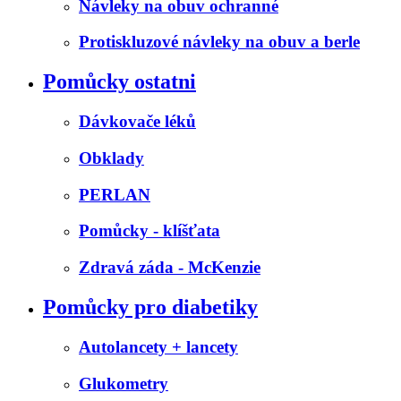
Návleky na obuv ochranné
Protiskluzové návleky na obuv a berle
Pomůcky ostatni
Dávkovače léků
Obklady
PERLAN
Pomůcky - klíšťata
Zdravá záda - McKenzie
Pomůcky pro diabetiky
Autolancety + lancety
Glukometry