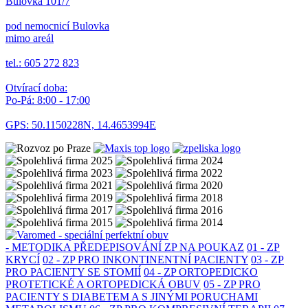
Bulovka 101/7
pod nemocnicí Bulovka
mimo areál
tel.: 605 272 823
Otvírací doba:
Po-Pá: 8:00 - 17:00
GPS: 50.1150228N, 14.4653994E
- METODIKA PŘEDEPISOVÁNÍ ZP NA POUKAZ
01 - ZP
KRYCÍ
02 - ZP PRO INKONTINENTNÍ PACIENTY
03 - ZP
PRO PACIENTY SE STOMIÍ
04 - ZP ORTOPEDICKO
PROTETICKÉ A ORTOPEDICKÁ OBUV
05 - ZP PRO
PACIENTY S DIABETEM A S JINÝMI PORUCHAMI