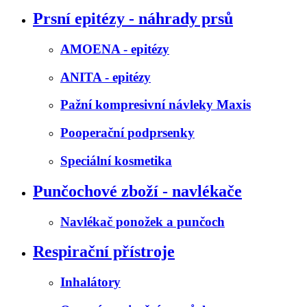
Prsní epitézy - náhrady prsů
AMOENA - epitézy
ANITA - epitézy
Pažní kompresivní návleky Maxis
Pooperační podprsenky
Speciální kosmetika
Punčochové zboží - navlékače
Navlékač ponožek a punčoch
Respirační přístroje
Inhalátory