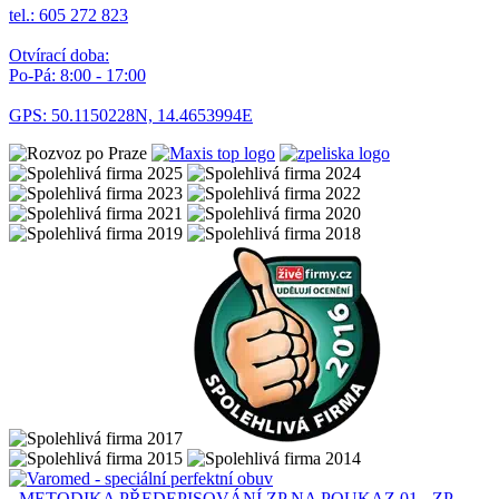
tel.: 605 272 823
Otvírací doba:
Po-Pá: 8:00 - 17:00
GPS: 50.1150228N, 14.4653994E
- METODIKA PŘEDEPISOVÁNÍ ZP NA POUKAZ
01 - ZP