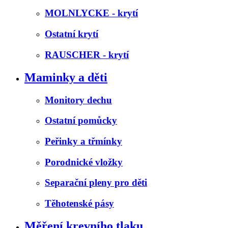
MOLNLYCKE - krytí
Ostatní krytí
RAUSCHER - krytí
Maminky a děti
Monitory dechu
Ostatní pomůcky
Peřinky a třmínky
Porodnické vložky
Separační pleny pro děti
Těhotenské pásy
Měření krevního tlaku