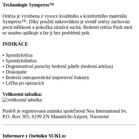
Technologie Sympress™
Ortéza je vyrobena z vysoce kvalitního a komfortního materiálu
Sympress™. Díky použití mikrovláken je uvnitř ortézy zachován
pocit měkkosti a pokožka zůstává suchá. Bederní ortéza Push med
se snadno aplikuje a lze ji bez problémů prát.
INDIKACE
• Spondylolýza
• Spondylolistéza
• Degenerativní poruchy bederní páteře (bederní artróza)
• Diskopatie
• Bederní osteoporotické impresivní fraktury
• Léčba po operacích
Velikostní tabulka:
Push® je registrovaná známka společnosti Nea International bv,
P.O. Box 305, 6199 ZN Maastricht-Airport, Nizozemí
Informace z číselníku SUKLu: