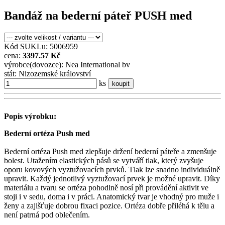
Bandáž na bederní páteř PUSH med
Kód SUKLu: 5006959
cena:
3397.57 Kč
výrobce(dovozce): Nea International bv
stát: Nizozemské království
ks
koupit
Popis výrobku:
Bederní ortéza Push med
Bederní ortéza Push med zlepšuje držení bederní páteře a zmenšuje
bolest. Utažením elastických pásů se vytváří tlak, který zvyšuje
oporu kovových vyztužovacích prvků. Tlak lze snadno individuálně
upravit. Každý jednotlivý vyztužovací prvek je možné upravit. Díky
materiálu a tvaru se ortéza pohodlně nosí při provádění aktivit ve
stoji i v sedu, doma i v práci. Anatomický tvar je vhodný pro muže i
ženy a zajišťuje dobrou fixaci pozice. Ortéza dobře přiléhá k tělu a
není patrná pod oblečením.