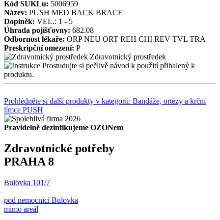
Kód SUKLu:
5006959
Název:
PUSH MED BACK BRACE
Doplněk:
VEL.: 1 - 5
Úhrada pojišťovny:
682.08
Odbornost lékaře:
ORP
NEU
ORT
REH
CHI
REV
TVL
TRA
Preskripční omezení:
P
Zdravotnický prostředek
Prostudujte si pečlivě návod k použití přibalený k
produktu.
Prohlédněte si další produkty v kategorii: Bandáže, ortézy a krční
límce PUSH
Pravidelně dezinfikujeme OZONem
Zdravotnické potřeby
PRAHA 8
Bulovka 101/7
pod nemocnicí Bulovka
mimo areál