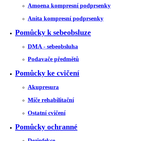
Amoena kompresní podprsenky
Anita kompresní podprsenky
Pomůcky k sebeobsluze
DMA - sebeobsluha
Podavače předmětů
Pomůcky ke cvičení
Akupresura
Míče rehabilitační
Ostatní cvičení
Pomůcky ochranné
Dezinfekce