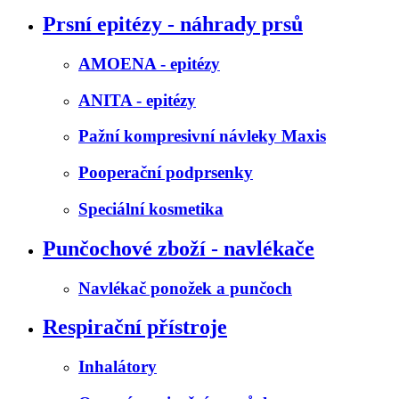
Prsní epitézy - náhrady prsů
AMOENA - epitézy
ANITA - epitézy
Pažní kompresivní návleky Maxis
Pooperační podprsenky
Speciální kosmetika
Punčochové zboží - navlékače
Navlékač ponožek a punčoch
Respirační přístroje
Inhalátory