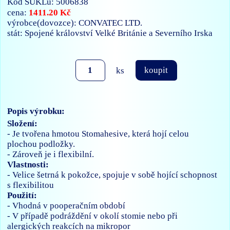
Kód SUKLu: 5006838
1411.20 Kč
cena:
výrobce(dovozce): CONVATEC LTD.
stát: Spojené království Velké Británie a Severního Irska
ks
koupit
Popis výrobku:
Složení:
- Je tvořena hmotou Stomahesive, která hojí celou
plochou podložky.
- Zároveň je i flexibilní.
Vlastnosti:
- Velice šetrná k pokožce, spojuje v sobě hojící schopnost
s flexibilitou
Použití:
- Vhodná v pooperačním období
- V případě podráždění v okolí stomie nebo při
alergických reakcích na mikropor