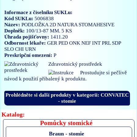
Informace z číselníku SUKLu:
Kód SUKLu:
5006838
Název:
PODLOŽKA 2D NATURA STOMAHESIVE
Doplněk:
100/13-87 MM. 5 KS
Úhrada pojišťovny:
1411.20
Odbornost lékaře:
GER
PED
ONK
NEF
INT
PRL
SDP
SLO
CHI
URN
Preskripční omezení:
P
Zdravotnický prostředek
Prostudujte si pečlivě
návod k použití přibalený k produktu.
Prohlédněte si další produkty v kategorii: CONVATEC
- stomie
Katalog:
Pomůcky stomické
Braun - stomie