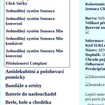
Click Sáčky
Kolostomic
Sensura Cl
Jednodílný systém Sensura
Barva:
béž
Jednodílný systém Sensura
Velikost př
konvexní
Barevné zn
Jednodílný systém Sensura Mio
Jednodílný systém Sensura Mio
Informace 
konkávní
Kód SUKL
Název:
SE
Jednodílný systém Sensura Mio
Doplněk:
2
konvexní
Úhrada poj
Příslušenství Coloplast
Odbornost 
Preskripčn
Antidekubitní a polohovací
pomůcky
Bandáže a ortézy
Baterie do naslouchadel
Lepící mate
pro pocit j
Berle, hole a chodítka