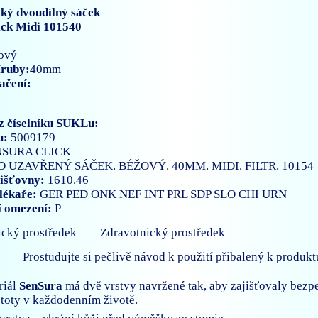
ký dvoudílný sáček
ick Midi 101540
ový
íruby:
40mm
ačení:
z číselníku SUKLu:
u:
5009179
NSURA CLICK
D UZAVŘENÝ SÁČEK. BÉŽOVÝ. 40MM. MIDI. FILTR. 10154
išťovny:
1610.46
lékaře:
GER
PED
ONK
NEF
INT
PRL
SDP
SLO
CHI
URN
í omezení:
P
Zdravotnický prostředek
Prostudujte si pečlivě návod k použití přibalený k produkt
riál
SenSura
má dvě vrstvy navržené tak, aby zajišťovaly bezp
istoty v každodenním životě.