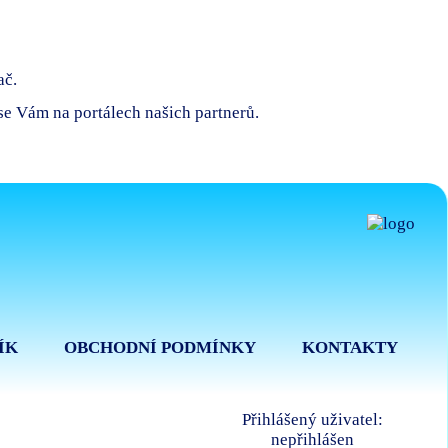
ač.
 se Vám na portálech našich partnerů.
ÍK
OBCHODNÍ PODMÍNKY
KONTAKTY
Přihlášený uživatel:
nepřihlášen