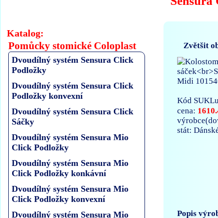
Sensura 
Katalog:
Pomůcky stomické Coloplast
Zvětšit o
Dvoudílný systém Sensura Click
Podložky
Dvoudílný systém Sensura Click
Podložky konvexní
Kód SUKLu
1610.
cena:
Dvoudílný systém Sensura Click
výrobce(d
Sáčky
stát: Dánsk
Dvoudílný systém Sensura Mio
Click Podložky
Dvoudílný systém Sensura Mio
Click Podložky konkávní
Dvoudílný systém Sensura Mio
Click Podložky konvexní
Popis výro
Dvoudílný systém Sensura Mio