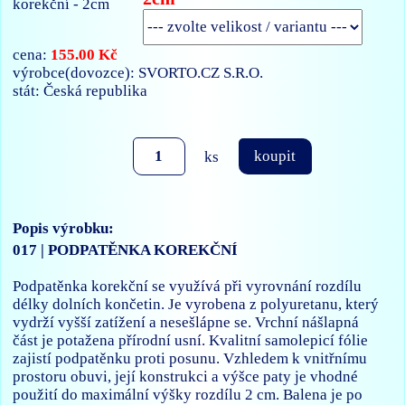
155.00 Kč
cena:
výrobce(dovozce): SVORTO.CZ S.R.O.
stát: Česká republika
ks
koupit
Popis výrobku:
017 | PODPATĚNKA KOREKČNÍ
Podpatěnka korekční se využívá při vyrovnání rozdílu
délky dolních končetin. Je vyrobena z polyuretanu, který
vydrží vyšší zatížení a nesešlápne se. Vrchní nášlapná
část je potažena přírodní usní. Kvalitní samolepicí fólie
zajistí podpatěnku proti posunu. Vzhledem k vnitřnímu
prostoru obuvi, její konstrukci a výšce paty je vhodné
použití do maximální výšky rozdílu 2 cm. Balena je po