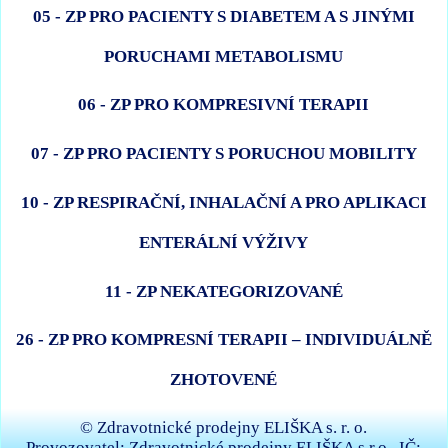
05 - ZP PRO PACIENTY S DIABETEM A S JINÝMI
PORUCHAMI METABOLISMU
06 - ZP PRO KOMPRESIVNÍ TERAPII
07 - ZP PRO PACIENTY S PORUCHOU MOBILITY
10 - ZP RESPIRAČNÍ, INHALAČNÍ A PRO APLIKACI
ENTERÁLNÍ VÝŽIVY
11 - ZP NEKATEGORIZOVANÉ
26 - ZP PRO KOMPRESNÍ TERAPII – INDIVIDUÁLNĚ
ZHOTOVENÉ
© Zdravotnické prodejny ELIŠKA s. r. o.
Provozovatel: Zdravotnické prodejny ELIŠKA s.r.o., IČ: