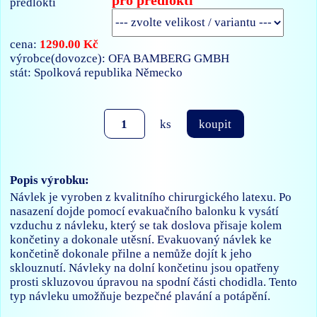
pro předloktí
1290.00 Kč
cena:
výrobce(dovozce): OFA BAMBERG GMBH
stát: Spolková republika Německo
ks
koupit
Popis výrobku:
Návlek je vyroben z kvalitního chirurgického latexu. Po
nasazení dojde pomocí evakuačního balonku k vysátí
vzduchu z návleku, který se tak doslova přisaje kolem
končetiny a dokonale utěsní. Evakuovaný návlek ke
končetině dokonale přilne a nemůže dojít k jeho
sklouznutí. Návleky na dolní končetinu jsou opatřeny
prosti skluzovou úpravou na spodní části chodidla. Tento
typ návleku umožňuje bezpečné plavání a potápění.