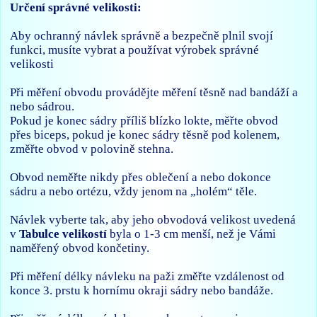
Určení správné velikosti:
Aby ochranný návlek správně a bezpečně plnil svojí
funkci, musíte vybrat a používat výrobek správné
velikosti
Při měření obvodu provádějte měření těsně nad bandáží a
nebo sádrou.
Pokud je konec sádry příliš blízko lokte, měřte obvod
přes biceps, pokud je konec sádry těsně pod kolenem,
změřte obvod v polovině stehna.
Obvod neměřte nikdy přes oblečení a nebo dokonce
sádru a nebo ortézu, vždy jenom na „holém“ těle.
Návlek vyberte tak, aby jeho obvodová velikost uvedená
v
Tabulce velikostí
byla o 1-3 cm menší, než je Vámi
naměřený obvod končetiny.
Při měření délky návleku na paži změřte vzdálenost od
konce 3. prstu k hornímu okraji sádry nebo bandáže.