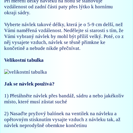
Při měření délky návleku na nohu se stanovuje
vzdálenost od zadní části paty přes lýtko k hornímu
okraji sádry.
Vyberte návlek takové délky, která je o 5-9 cm delší, než
Vámi naměřená vzdálenost. Nedělejte si starosti s tím, že
Vámi vybraný návlek by mohl být příliš velký. Poté, co z
něj vysajete vzduch, návlek se těsně přimkne ke
končetině a nebude nikde přečnívat.
Velikostní tabulka
Jak se návlek používá?
1) Přetáhněte návlek přes bandáž, sádru a nebo jakékoliv
místo, které musí zůstat suché
2) Nasaďte pryžový balónek na ventilek na návleku a
opětovným stisknutím vysajte vzduch z návleku tak, až
návlek neprodyšně obemkne končetinu