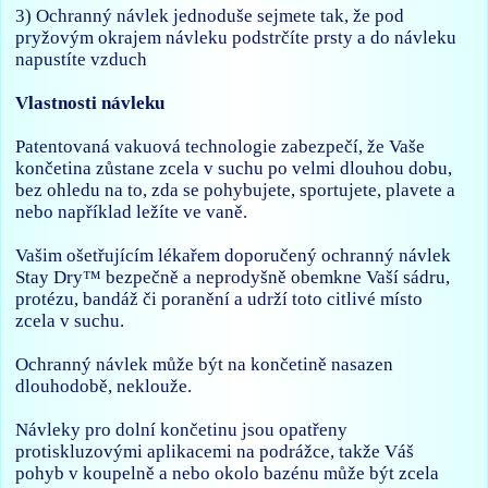
3) Ochranný návlek jednoduše sejmete tak, že pod
pryžovým okrajem návleku podstrčíte prsty a do návleku
napustíte vzduch
Vlastnosti návleku
Patentovaná vakuová technologie zabezpečí, že Vaše
končetina zůstane zcela v suchu po velmi dlouhou dobu,
bez ohledu na to, zda se pohybujete, sportujete, plavete a
nebo například ležíte ve vaně.
Vašim ošetřujícím lékařem doporučený ochranný návlek
Stay Dry™ bezpečně a neprodyšně obemkne Vaší sádru,
protézu, bandáž či poranění a udrží toto citlivé místo
zcela v suchu.
Ochranný návlek může být na končetině nasazen
dlouhodobě, neklouže.
Návleky pro dolní končetinu jsou opatřeny
protiskluzovými aplikacemi na podrážce, takže Váš
pohyb v koupelně a nebo okolo bazénu může být zcela