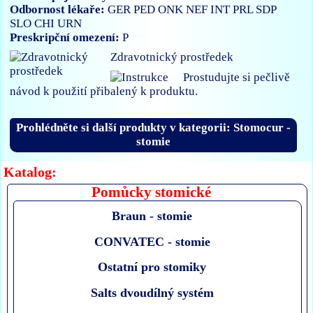
Odbornost lékaře:
GER
PED
ONK
NEF
INT
PRL
SDP
SLO
CHI
URN
Preskripční omezení:
P
Zdravotnický prostředek
Prostudujte si pečlivě
návod k použití přibalený k produktu.
Prohlédněte si další produkty v kategorii: Stomocur -
stomie
Katalog:
Pomůcky stomické
Braun - stomie
CONVATEC - stomie
Ostatní pro stomiky
Salts dvoudílný systém