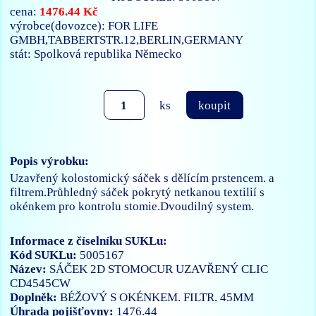
1476.44 Kč
cena:
výrobce(dovozce): FOR LIFE
GMBH,TABBERTSTR.12,BERLIN,GERMANY
stát: Spolková republika Německo
ks
koupit
Popis výrobku:
Uzavřený kolostomický sáček s dělícím prstencem. a
filtrem.Průhledný sáček pokrytý netkanou textilií s
okénkem pro kontrolu stomie.Dvoudilný system.
Informace z číselníku SUKLu:
Kód SUKLu:
5005167
Název:
SÁČEK 2D STOMOCUR UZAVŘENÝ CLIC
CD4545CW
Doplněk:
BÉŽOVÝ S OKÉNKEM. FILTR. 45MM
Úhrada pojišťovny:
1476.44