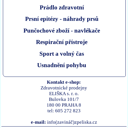
Prádlo zdravotní
Prsní epitézy - náhrady prsů
Punčochové zboží - navlékače
Respirační přístroje
Sport a volný čas
Usnadnění pohybu
Kontakt e-shop:
Zdravotnické prodejny
ELIŠKA s. r. o.
Bulovka 101/7
180 00 PRAHA 8
tel: 605 272 823
e-mail:
info(zavináč)zpeliska.cz