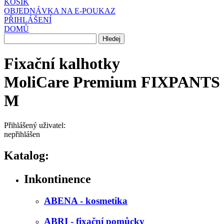
KOŠÍK
OBJEDNÁVKA NA E-POUKAZ
PŘIHLÁŠENÍ
DOMŮ
Fixační kalhotky
MoliCare Premium FIXPANTS
M
Přihlášený uživatel:
nepřihlášen
Katalog:
Inkontinence
ABENA - kosmetika
ABRI - fixační pomůcky