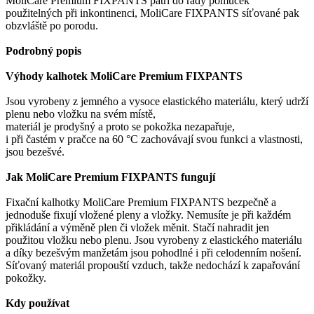
MoliCare Premium FIXPANTS patří do řady pomůcek
použitelných při inkontinenci, MoliCare FIXPANTS síťované pak
obzvláště po porodu.
Podrobný popis
Výhody kalhotek MoliCare Premium FIXPANTS
Jsou vyrobeny z jemného a vysoce elastického materiálu, který udrží
plenu nebo vložku na svém místě,
materiál je prodyšný a proto se pokožka nezapařuje,
i při častém v pračce na 60 °C zachovávají svou funkci a vlastnosti,
jsou bezešvé.
Jak MoliCare Premium FIXPANTS fungují
Fixační kalhotky MoliCare Premium FIXPANTS bezpečně a
jednoduše fixují vložené pleny a vložky. Nemusíte je při každém
přikládání a výměně plen či vložek měnit. Stačí nahradit jen
použitou vložku nebo plenu. Jsou vyrobeny z elastického materiálu
a díky bezešvým manžetám jsou pohodlné i při celodenním nošení.
Síťovaný materiál propouští vzduch, takže nedochází k zapařování
pokožky.
Kdy používat