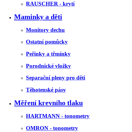
RAUSCHER - krytí
Maminky a děti
Monitory dechu
Ostatní pomůcky
Peřinky a třmínky
Porodnické vložky
Separační pleny pro děti
Těhotenské pásy
Měření krevního tlaku
HARTMANN - tonometry
OMRON - tonometry