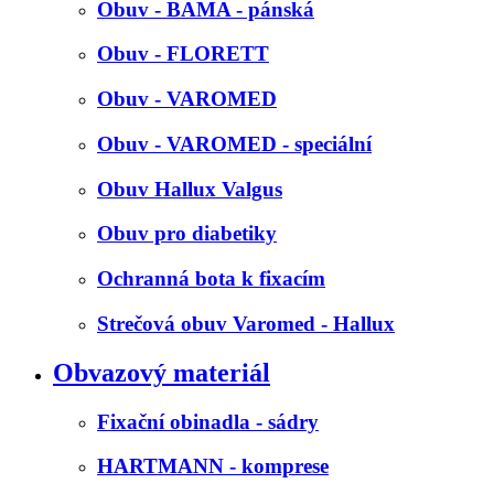
Obuv - BAMA - pánská
Obuv - FLORETT
Obuv - VAROMED
Obuv - VAROMED - speciální
Obuv Hallux Valgus
Obuv pro diabetiky
Ochranná bota k fixacím
Strečová obuv Varomed - Hallux
Obvazový materiál
Fixační obinadla - sádry
HARTMANN - komprese