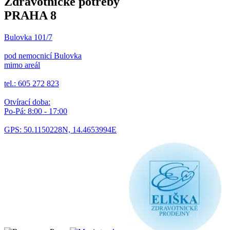
Zdravotnické potřeby
PRAHA 8
Bulovka 101/7
pod nemocnicí Bulovka
mimo areál
tel.: 605 272 823
Otvírací doba:
Po-Pá: 8:00 - 17:00
GPS: 50.1150228N, 14.4653994E