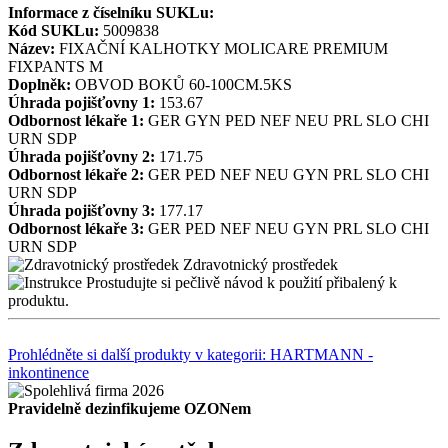
Informace z číselníku SUKLu:
Kód SUKLu:
5009838
Název:
FIXAČNÍ KALHOTKY MOLICARE PREMIUM
FIXPANTS M
Doplněk:
OBVOD BOKŮ 60-100CM.5KS
Úhrada pojišťovny 1:
153.67
Odbornost lékaře 1:
GER
GYN
PED
NEF
NEU
PRL
SLO
CHI
URN
SDP
Úhrada pojišťovny 2:
171.75
Odbornost lékaře 2:
GER
PED
NEF
NEU
GYN
PRL
SLO
CHI
URN
SDP
Úhrada pojišťovny 3:
177.17
Odbornost lékaře 3:
GER
PED
NEF
NEU
GYN
PRL
SLO
CHI
URN
SDP
Zdravotnický prostředek
Prostudujte si pečlivě návod k použití přibalený k
produktu.
Prohlédněte si další produkty v kategorii: HARTMANN -
inkontinence
Pravidelně dezinfikujeme OZONem