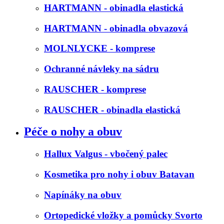
HARTMANN - obinadla elastická
HARTMANN - obinadla obvazová
MOLNLYCKE - komprese
Ochranné návleky na sádru
RAUSCHER - komprese
RAUSCHER - obinadla elastická
Péče o nohy a obuv
Hallux Valgus - vbočený palec
Kosmetika pro nohy i obuv Batavan
Napínáky na obuv
Ortopedické vložky a pomůcky Svorto