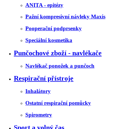
ANITA - epitézy
Pažní kompresivní návleky Maxis
Pooperační podprsenky
Speciální kosmetika
Punčochové zboží - navlékače
Navlékač ponožek a punčoch
Respirační přístroje
Inhalátory
Ostatní respirační pomůcky
Spirometry
Sport a volný čas