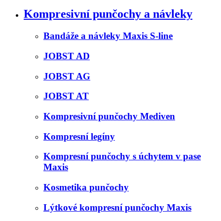
Kompresivní punčochy a návleky
Bandáže a návleky Maxis S-line
JOBST AD
JOBST AG
JOBST AT
Kompresivní punčochy Mediven
Kompresní legíny
Kompresní punčochy s úchytem v pase
Maxis
Kosmetika punčochy
Lýtkové kompresní punčochy Maxis