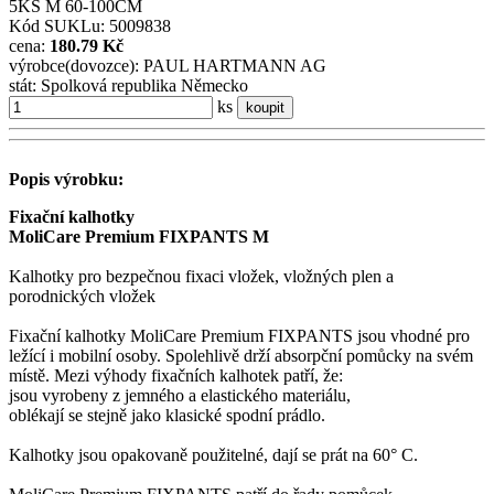
5KS M 60-100CM
Kód SUKLu: 5009838
cena:
180.79 Kč
výrobce(dovozce): PAUL HARTMANN AG
stát: Spolková republika Německo
ks
koupit
Popis výrobku:
Fixační kalhotky
MoliCare Premium FIXPANTS M
Kalhotky pro bezpečnou fixaci vložek, vložných plen a
porodnických vložek
Fixační kalhotky MoliCare Premium FIXPANTS jsou vhodné pro
ležící i mobilní osoby. Spolehlivě drží absorpční pomůcky na svém
místě. Mezi výhody fixačních kalhotek patří, že:
jsou vyrobeny z jemného a elastického materiálu,
oblékají se stejně jako klasické spodní prádlo.
Kalhotky jsou opakovaně použitelné, dají se prát na 60° C.