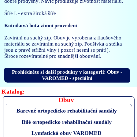
dobře prodyšný. Navíc prodlužuje životnost materiálu.
Šíře L - extra široká šíře
Kotníková bota zimní provedení
Zavírání na suchý zip. Obuv je vyrobena z flaušového
materiálu se zavíráním na suchý zip. Podšívka a stélka
jsou z pravé střižní vlny ( pozor! nesmí se prát!).
Široce rozevíratelné pro snadnější obouvání.
Prohlédněte si další produkty v kategorii: Obuv -
VAROMED - speciální
Katalog:
Obuv
Barevné ortopedicko rehabilitační sandály
Bílé ortopedicko rehabilitační sandály
Lymfatická obuv VAROMED