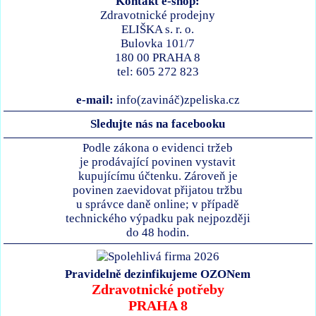
Kontakt e-shop:
Zdravotnické prodejny
ELIŠKA s. r. o.
Bulovka 101/7
180 00 PRAHA 8
tel: 605 272 823
e-mail:
info(zavináč)zpeliska.cz
Sledujte nás na facebooku
Podle zákona o evidenci tržeb
je prodávající povinen vystavit
kupujícímu účtenku. Zároveň je
povinen zaevidovat přijatou tržbu
u správce daně online; v případě
technického výpadku pak nejpozději
do 48 hodin.
Pravidelně dezinfikujeme OZONem
Zdravotnické potřeby
PRAHA 8