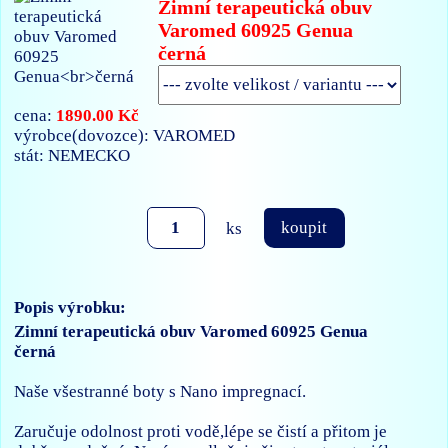
Zimní terapeutická obuv
Varomed 60925 Genua
černá
1890.00 Kč
cena:
výrobce(dovozce): VAROMED
stát: NEMECKO
ks
koupit
Popis výrobku:
Zimní terapeutická obuv Varomed 60925 Genua
černá
Naše všestranné boty s Nano impregnací.
Zaručuje odolnost proti vodě,lépe se čistí a přitom je