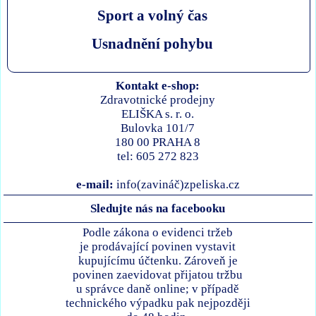
Sport a volný čas
Usnadnění pohybu
Kontakt e-shop:
Zdravotnické prodejny
ELIŠKA s. r. o.
Bulovka 101/7
180 00 PRAHA 8
tel: 605 272 823
e-mail:
info(zavináč)zpeliska.cz
Sledujte nás na facebooku
Podle zákona o evidenci tržeb
je prodávající povinen vystavit
kupujícímu účtenku. Zároveň je
povinen zaevidovat přijatou tržbu
u správce daně online; v případě
technického výpadku pak nejpozději