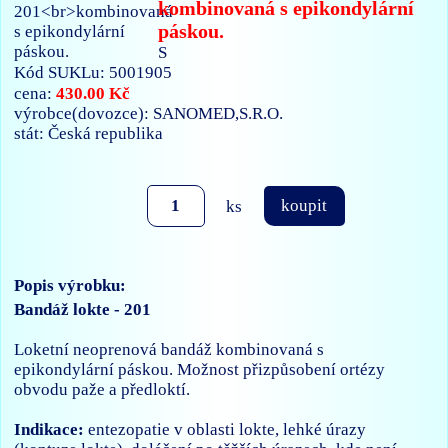
kombinovaná s epikondylární
páskou.
S
Kód SUKLu: 5001905
430.00 Kč
cena:
výrobce(dovozce): SANOMED,S.R.O.
stát: Česká republika
ks
koupit
Popis výrobku:
Bandáž lokte - 201
Loketní neoprenová bandáž kombinovaná s
epikondylární páskou. Možnost přizpůsobení ortézy
obvodu paže a předloktí.
Indikace:
entezopatie v oblasti lokte, lehké úrazy