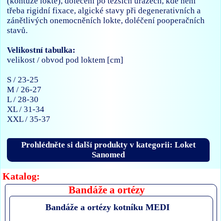
(kontuze lokte), doléčení po těžších úrazech, kde není
třeba rigidní fixace, algické stavy při degenerativních a
zánětlivých onemocněních lokte, doléčení pooperačních
stavů.
Velikostní tabulka:
velikost / obvod pod loktem [cm]
S / 23-25
M / 26-27
L / 28-30
XL / 31-34
XXL / 35-37
Prohlédněte si další produkty v kategorii: Loket
Sanomed
Katalog:
Bandáže a ortézy
Bandáže a ortézy kotníku MEDI