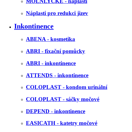
MOLNLYCKE - náplasti
Náplasti pro redukci jizev
Inkontinence
ABENA - kosmetika
ABRI - fixační pomůcky
ABRI - inkontinence
ATTENDS - inkontinence
COLOPLAST - kondom urinální
COLOPLAST - sáčky močové
DEPEND - inkontinence
EASICATH - katetry močové