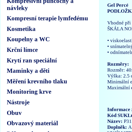
Kompresivní punčochy a
Gel Percé
návleky
PODLOŽK
Kompresní terapie lymfedému
Vhodné při 
Kosmetika
ŠKÁLA NOR
Koupelny a WC
• viskoelast
• snímateln
Krční límce
• odnímatel
Krytí ran speciální
Rozměry:
Rozměr: 40
Maminky a děti
Výška: 2.5
Měření krevního tlaku
Minimální e
Maximální e
Monitoring krve
Nástroje
Informace 
Obuv
Kód SUKL
Název:
P31
Obvazový materiál
Doplněk:
A