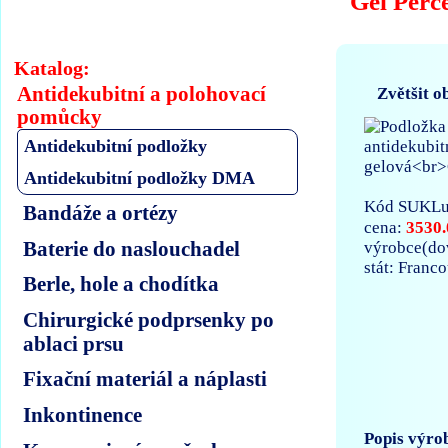
Gel Perc
Katalog:
Antidekubitní a polohovací
Zvětšit o
pomůcky
Antidekubitní podložky
Antidekubitní podložky DMA
Kód SUKLu
Bandáže a ortézy
3530.
cena:
Baterie do naslouchadel
výrobce(d
stát: Franc
Berle, hole a chodítka
Chirurgické podprsenky po
ablaci prsu
Fixační materiál a náplasti
Inkontinence
Popis výro