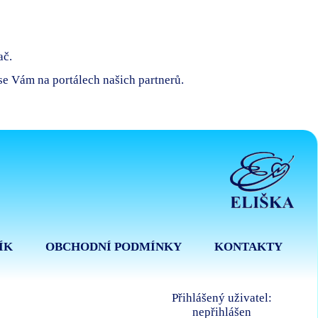
ač.
 se Vám na portálech našich partnerů.
ÍK
OBCHODNÍ PODMÍNKY
KONTAKTY
Přihlášený uživatel:
nepřihlášen