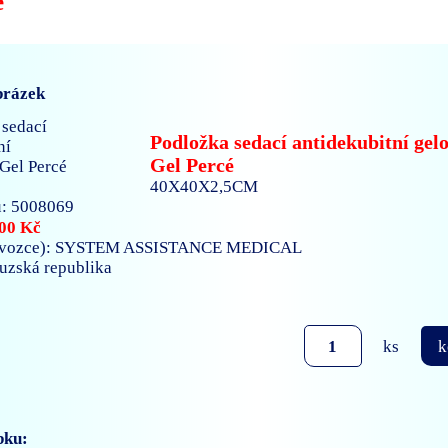
é
brázek
Podložka sedací antidekubitní gel
Gel Percé
40X40X2,5CM
: 5008069
00 Kč
ovozce): SYSTEM ASSISTANCE MEDICAL
ouzská republika
ks
k
bku: