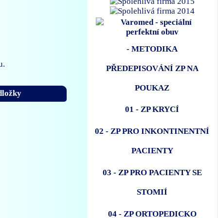
- METODIKA
u.
PŘEDEPISOVÁNÍ ZP NA
POUKAZ
dložky
01 - ZP KRYCÍ
02 - ZP PRO INKONTINENTNÍ
PACIENTY
03 - ZP PRO PACIENTY SE
STOMIÍ
04 - ZP ORTOPEDICKO