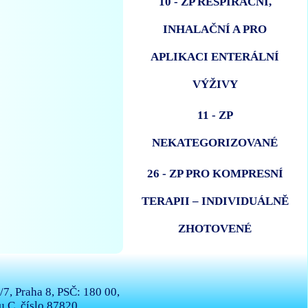
10 - ZP RESPIRAČNÍ,
INHALAČNÍ A PRO
APLIKACI ENTERÁLNÍ
VÝŽIVY
11 - ZP
NEKATEGORIZOVANÉ
26 - ZP PRO KOMPRESNÍ
TERAPII – INDIVIDUÁLNĚ
ZHOTOVENÉ
7, Praha 8, PSČ: 180 00,
 C, číslo 87820.