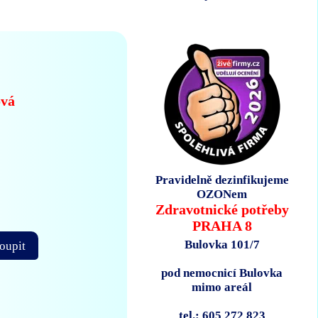
ová
Pravidelně dezinfikujeme
OZONem
Zdravotnické potřeby
PRAHA 8
Bulovka 101/7
oupit
pod nemocnicí Bulovka
mimo areál
tel.: 605 272 823