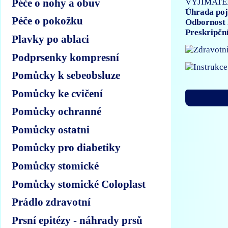
Péče o nohy a obuv
VYJÍMATE
Úhrada poj
Péče o pokožku
Odbornost 
Preskripčn
Plavky po ablaci
Podprsenky kompresní
Pomůcky k sebeobsluze
Pomůcky ke cvičení
Pomůcky ochranné
Pomůcky ostatni
Pomůcky pro diabetiky
Pomůcky stomické
Pomůcky stomické Coloplast
Prádlo zdravotní
Prsní epitézy - náhrady prsů