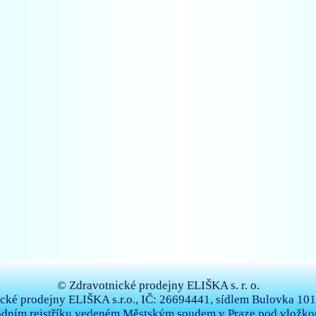
© Zdravotnické prodejny ELIŠKA s. r. o.
cké prodejny ELIŠKA s.r.o., IČ: 26694441, sídlem Bulovka 101/
dním rejstříku vedeném Městským soudem v Praze pod vložkou