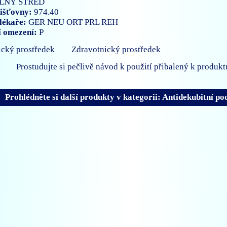
LNÝ STŘED
išťovny:
974.40
lékaře:
GER
NEU
ORT
PRL
REH
í omezení:
P
Zdravotnický prostředek
Prostudujte si pečlivě návod k použití přibalený k produkt
Prohlédněte si další produkty v kategorii: Antidekubitní po