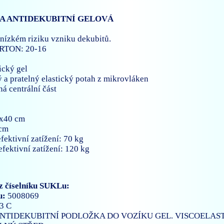
A ANTIDEKUBITNÍ GELOVÁ
nízkém riziku vzniku dekubitů.
TON: 20-16
ický gel
ý a pratelný elastický potah z mikrovláken
ná centrální část
x40 cm
 cm
fektivní zatížení: 70 kg
fektivní zatížení: 120 kg
z číselníku SUKLu:
u:
5008069
3 C
NTIDEKUBITNÍ PODLOŽKA DO VOZÍKU GEL. VISCOELAST