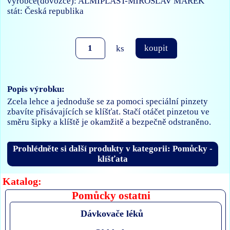
výrobce(dovozce): ALMIPLAST-MIROSLAV MAREK
stát: Česká republika
ks
koupit
Popis výrobku:
Zcela lehce a jednoduše se za pomoci speciální pinzety
zbavíte přisávajících se klíšťat. Stačí otáčet pinzetou ve
směru šipky a klíště je okamžitě a bezpečně odstraněno.
Prohlédněte si další produkty v kategorii: Pomůcky -
klíšťata
Katalog:
Pomůcky ostatni
Dávkovače léků