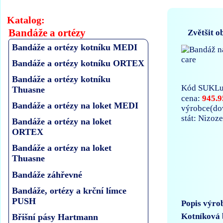
Katalog:
Bandáže a ortézy
Zvětšit o
Bandáže a ortézy kotníku MEDI
Bandáže a ortézy kotníku ORTEX
Bandáže a ortézy kotníku
Kód SUKLu
Thuasne
945.9
cena:
Bandáže a ortézy na loket MEDI
výrobce(dov
stát: Nizoz
Bandáže a ortézy na loket
ORTEX
Bandáže a ortézy na loket
Thuasne
Bandáže záhřevné
Bandáže, ortézy a krční límce
PUSH
Popis výro
Kotníková 
Břišní pásy Hartmann