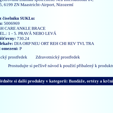
5, 6199 ZN Maastricht-Airport, Nizozemí
z číselníku SUKLu:
u:
5006969
SH CARE ANKLE BRACE
EL.: 1 - 5. PRAVÁ NEBO LEVÁ
išťovny:
730.24
lékaře:
DIA
ORP
NEU
ORT
REH
CHI
REV
TVL
TRA
í omezení:
P
Zdravotnický prostředek
Prostudujte si pečlivě návod k použití přibalený k produkt
édněte si další produkty v kategorii: Bandáže, ortézy a krč