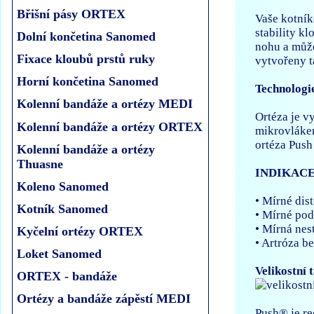
Břišní pásy ORTEX
Vaše kotník
stability k
Dolní končetina Sanomed
nohu a může
Fixace kloubů prstů ruky
vytvořeny t
Horní končetina Sanomed
Technolog
Kolenní bandáže a ortézy MEDI
Ortéza je v
Kolenní bandáže a ortézy ORTEX
mikrovláken
ortéza Push 
Kolenní bandáže a ortézy
Thuasne
INDIKAC
Koleno Sanomed
• Mírné dis
Kotník Sanomed
• Mírné po
• Mírná nest
Kyčelní ortézy ORTEX
• Artróza be
Loket Sanomed
Velikostní 
ORTEX - bandáže
Ortézy a bandáže zápěstí MEDI
Push® je re