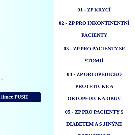
01 - ZP KRYCÍ
02 - ZP PRO INKONTINENTNÍ
PACIENTY
03 - ZP PRO PACIENTY SE
STOMIÍ
04 - ZP ORTOPEDICKO
u.
PROTETICKÉ A
ní límce PUSH
ORTOPEDICKÁ OBUV
05 - ZP PRO PACIENTY S
DIABETEM A S JINÝMI