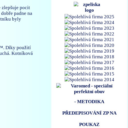
 zlepšuje pocit
a dobře padne na
otníku byly
™. Díky použití
suchá. Kotníková
- METODIKA
PŘEDEPISOVÁNÍ ZP NA
POUKAZ