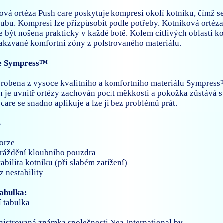
ová ortéza Push care poskytuje kompresi okolí kotníku, čímž se
loubu. Kompresi lze přizpůsobit podle potřeby. Kotníková ortéz
 být nošena prakticky v každé botě. Kolem citlivých oblastí k
akzvané komfortní zóny z polstrovaného materiálu.
ie Sympress™
yrobena z vysoce kvalitního a komfortního materiálu Sympress
 je uvnitř ortézy zachován pocit měkkosti a pokožka zůstává 
care se snadno aplikuje a lze ji bez problémů prát.
E
torze
dráždění kloubního pouzdra
abilita kotníku (při slabém zatížení)
z nestability
tabulka:
gistrovaná známka společnosti Nea International bv,