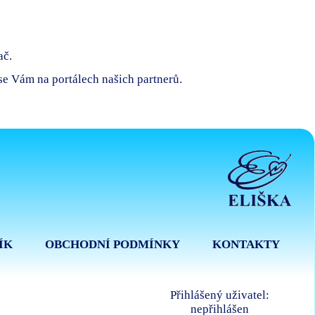
ač.
 se Vám na portálech našich partnerů.
ÍK
OBCHODNÍ PODMÍNKY
KONTAKTY
Přihlášený uživatel:
nepřihlášen