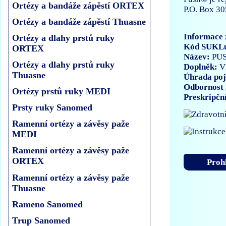
Ortézy a bandáže zápěstí ORTEX
P.O. Box 30
Ortézy a bandáže zápěstí Thuasne
Informace 
Ortézy a dlahy prstů ruky
Kód SUKL
ORTEX
Název:
PU
Ortézy a dlahy prstů ruky
Doplněk:
V
Thuasne
Úhrada poj
Odbornost 
Ortézy prstů ruky MEDI
Preskripčn
Prsty ruky Sanomed
Ramenní ortézy a závěsy paže
MEDI
Ramenní ortézy a závěsy paže
ORTEX
Prohl
Ramenní ortézy a závěsy paže
Thuasne
Rameno Sanomed
Trup Sanomed