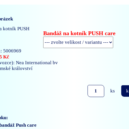
brázek
Bandáž na kotník PUSH care
: 5006969
5 Kč
ozce): Nea International bv
emské království
ks
k
bku:
bandáž Push care