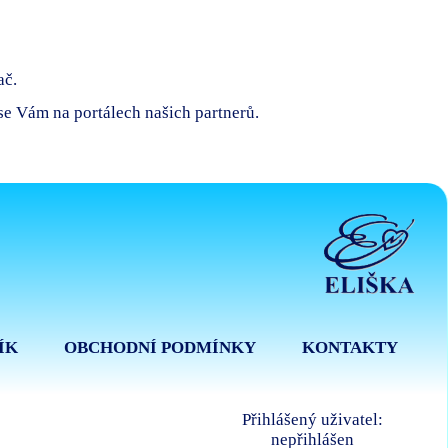
ač.
 se Vám na portálech našich partnerů.
ÍK
OBCHODNÍ PODMÍNKY
KONTAKTY
Přihlášený uživatel:
nepřihlášen