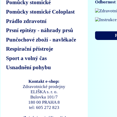
Pomůcky stomické
Odbornost 
Pomůcky stomické Coloplast
Prádlo zdravotní
Prsní epitézy - náhrady prsů
P
Punčochové zboží - navlékače
Respirační přístroje
Sport a volný čas
Usnadnění pohybu
Kontakt e-shop:
Zdravotnické prodejny
ELIŠKA s. r. o.
Bulovka 101/7
180 00 PRAHA 8
tel: 605 272 823