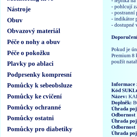
- lepítka na
- pohlcují 
Nástroje
- postranní
- indikáto
Obuv
- dostupné 
Obvazový materiál
Doporučení
Péče o nohy a obuv
Pokud je ún
Péče o pokožku
Premium 8 
použít nata
Plavky po ablaci
Podprsenky kompresní
Informace 
Pomůcky k sebeobsluze
Kód SUKL
Pomůcky ke cvičení
Název:
KA
Doplněk:
B
Pomůcky ochranné
Úhrada poj
Odbornost 
Pomůcky ostatni
Úhrada poj
Odbornost 
Pomůcky pro diabetiky
Úhrada poj