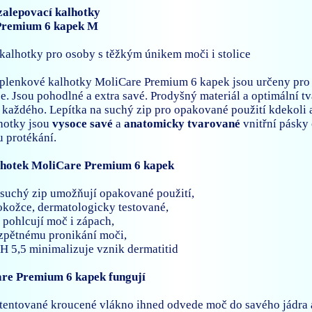
zalepovací kalhotky
Premium 6 kapek M
kalhotky pro osoby s těžkým únikem moči i stolice
plenkové kalhotky MoliCare Premium 6 kapek jsou určeny pro 
e. Jsou pohodlné a extra savé. Prodyšný materiál a optimální tva
 každého. Lepítka na suchý zip pro opakované použití kdekoli 
hotky jsou
vysoce savé
a
anatomicky tvarované
vnitřní pásky 
 protékání.
hotek MoliCare Premium 6 kapek
a suchý zip umožňují opakované použití,
pokožce, dermatologicky testované,
ě pohlcují moč i zápach,
 zpětnému pronikání moči,
pH 5,5 minimalizuje vznik dermatitid
re Premium 6 kapek fungují
tentované kroucené vlákno ihned odvede moč do savého jádra 