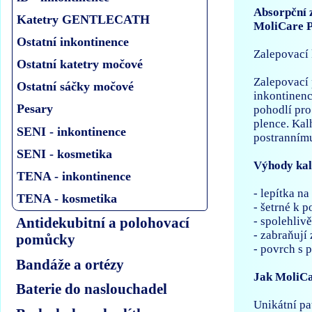
Absorpční 
Katetry GENTLECATH
MoliCare 
Ostatní inkontinence
Zalepovací 
Ostatní katetry močové
Zalepovací 
Ostatní sáčky močové
inkontinenc
Pesary
pohodlí pro
plence. Kal
SENI - inkontinence
postrannímu
SENI - kosmetika
Výhody kal
TENA - inkontinence
- lepítka n
TENA - kosmetika
- šetrné k 
- spolehliv
Antidekubitní a polohovací
- zabraňují
pomůcky
- povrch s 
Bandáže a ortézy
Jak MoliCa
Baterie do naslouchadel
Unikátní pa