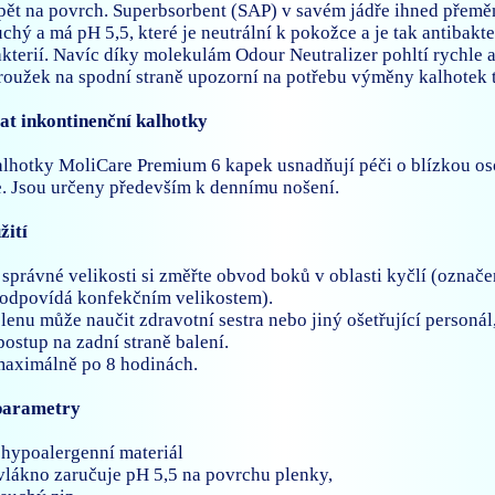
pět na povrch. Superbsorbent (SAP) v savém jádře ihned přeměn
chý a má pH 5,5, které je neutrální k pokožce a je tak antibakte
kterií. Navíc díky molekulám Odour Neutralizer pohltí rychle a
roužek na spodní straně upozorní na potřebu výměny kalhotek tí
at inkontinenční kalhotky
lhotky MoliCare Premium 6 kapek usnadňují péči o blízkou o
e. Jsou určeny především k dennímu nošení.
žití
 správné velikosti si změřte obvod boků v oblasti kyčlí (označe
eodpovídá konfekčním velikostem).
lenu může naučit zdravotní sestra nebo jiný ošetřující personál,
ostup na zadní straně balení.
aximálně po 8 hodinách.
parametry
 hypoalergenní materiál
vlákno zaručuje pH 5,5 na povrchu plenky,