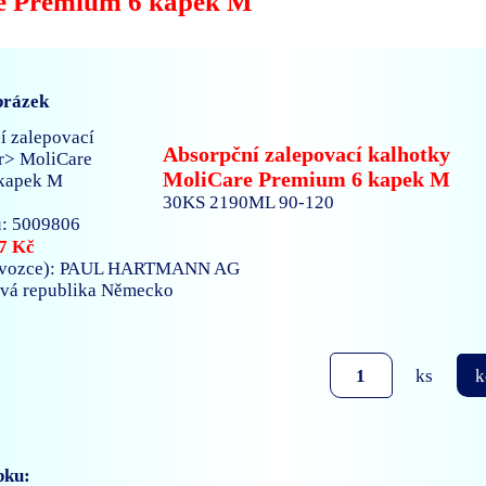
e Premium 6 kapek M
brázek
Absorpční zalepovací kalhotky
MoliCare Premium 6 kapek M
30KS 2190ML 90-120
: 5009806
7 Kč
ovozce): PAUL HARTMANN AG
ová republika Německo
ks
k
bku: