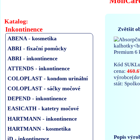
MoliCar
Katalog:
Inkontinence
Zvětšit o
ABENA - kosmetika
ABRI - fixační pomůcky
ABRI - inkontinence
Kód SUKLu
ATTENDS - inkontinence
460.6
cena:
výrobce(d
COLOPLAST - kondom urinální
stát: Spolk
COLOPLAST - sáčky močové
DEPEND - inkontinence
EASICATH - katetry močové
HARTMANN - inkontinence
HARTMANN - kosmetika
Popis výro
iD - inkontinence