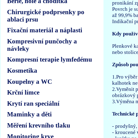
Berle, hole a chodítka
pronikání z
Povrch je su
Chirurgické podprsenky po
až 99,9% ba
ablaci prsu
Indikační p
Fixační materiál a náplasti
Kdy použív
Kompresivní punčochy a
Plenkové ka
návleky
nebo stolic
Kompresní terapie lymfedému
Způsob pou
Kosmetika
1.Pro výběr
Koupelny a WC
kalhotek n
2.Vyměnit p
Krční límce
obrázkový p
3.Výměna m
Krytí ran speciální
Maminky a děti
Technické 
Měření krevního tlaku
- prodyšný,
- kroucené 
Monitoring krve