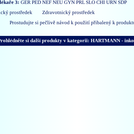
lékaře 3:
GER
PED
NEF
NEU
GYN
PRL
SLO
CHI
URN
SDP
Zdravotnický prostředek
Prostudujte si pečlivě návod k použití přibalený k produkt
rohlédněte si další produkty v kategorii: HARTMANN - inko