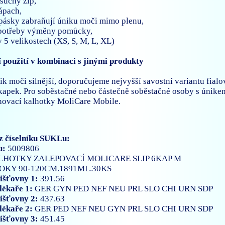
 suchý zip,
zápach,
 pásky zabraňují úniku moči mimo plenu,
r potřeby výměny pomůcky,
v 5 velikostech (XS, S, M, L, XL)
 použití v kombinaci s jinými produkty
ik moči silnější, doporučujeme nejvyšší savostní variantu fial
kapek. Pro soběstačné nebo částečně soběstačné osoby s úni
hovací kalhotky MoliCare Mobile.
z číselníku SUKLu:
u:
5009806
LHOTKY ZALEPOVACÍ MOLICARE SLIP 6KAP M
OKY 90-120CM.1891ML.30KS
išťovny 1:
391.56
lékaře 1:
GER
GYN
PED
NEF
NEU
PRL
SLO
CHI
URN
SDP
išťovny 2:
437.63
lékaře 2:
GER
PED
NEF
NEU
GYN
PRL
SLO
CHI
URN
SDP
išťovny 3:
451.45