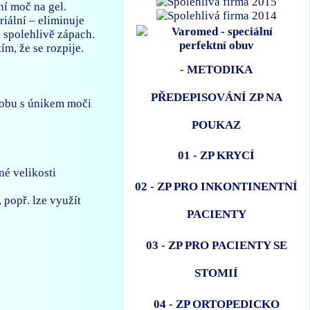
í moč na gel.
riální – eliminuje
 spolehlivě zápach.
m, že se rozpije.
- METODIKA
PŘEDEPISOVÁNÍ ZP NA
sobu s únikem moči
POUKAZ
01 - ZP KRYCÍ
né velikosti
02 - ZP PRO INKONTINENTNÍ
 popř. lze využít
PACIENTY
03 - ZP PRO PACIENTY SE
STOMIÍ
04 - ZP ORTOPEDICKO