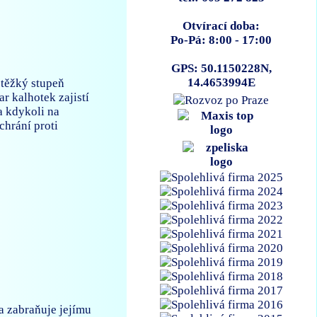
Otvírací doba:
Po-Pá: 8:00 - 17:00
GPS: 50.1150228N,
14.4653994E
těžký stupeň
r kalhotek zajistí
a kdykoli na
chrání proti
a zabraňuje jejímu