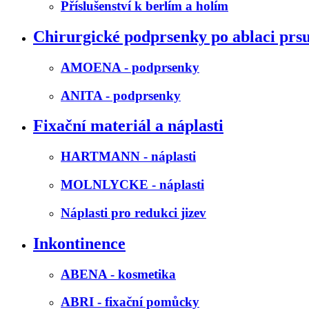
Příslušenství k berlím a holím
Chirurgické podprsenky po ablaci prs
AMOENA - podprsenky
ANITA - podprsenky
Fixační materiál a náplasti
HARTMANN - náplasti
MOLNLYCKE - náplasti
Náplasti pro redukci jizev
Inkontinence
ABENA - kosmetika
ABRI - fixační pomůcky