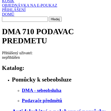
KOŠÍK
OBJEDNÁVKA NA E-POUKAZ
PŘIHLÁŠENÍ
DOMŮ
DMA 710 PODAVAC
PREDMETU
Přihlášený uživatel:
nepřihlášen
Katalog:
Pomůcky k sebeobsluze
DMA - sebeobsluha
Podavače předmětů