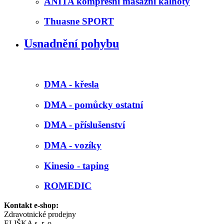
ANITA kompresní masážní kalhoty
Thuasne SPORT
Usnadnění pohybu
DMA - křesla
DMA - pomůcky ostatní
DMA - příslušenství
DMA - vozíky
Kinesio - taping
ROMEDIC
Kontakt e-shop:
Zdravotnické prodejny
ELIŠKA s. r. o.