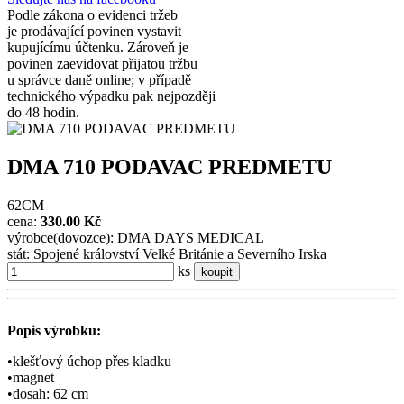
Podle zákona o evidenci tržeb
je prodávající povinen vystavit
kupujícímu účtenku. Zároveň je
povinen zaevidovat přijatou tržbu
u správce daně online; v případě
technického výpadku pak nejpozději
do 48 hodin.
DMA 710 PODAVAC PREDMETU
62CM
cena:
330.00 Kč
výrobce(dovozce): DMA DAYS MEDICAL
stát: Spojené království Velké Británie a Severního Irska
ks
koupit
Popis výrobku:
•klešťový úchop přes kladku
•magnet
•dosah: 62 cm