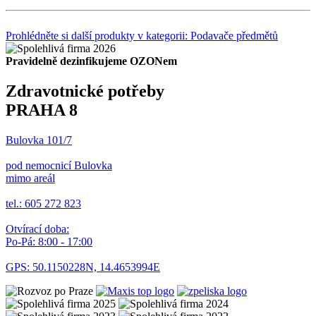
Prohlédněte si další produkty v kategorii: Podavače předmětů
Pravidelně dezinfikujeme OZONem
Zdravotnické potřeby
PRAHA 8
Bulovka 101/7
pod nemocnicí Bulovka
mimo areál
tel.: 605 272 823
Otvírací doba:
Po-Pá: 8:00 - 17:00
GPS: 50.1150228N, 14.4653994E