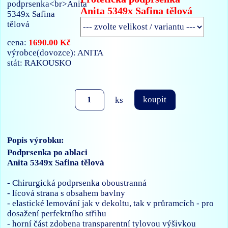
Anita 5349x Safina tělová
1690.00 Kč
cena:
výrobce(dovozce): ANITA
stát: RAKOUSKO
ks
koupit
Popis výrobku:
Podprsenka po ablaci
Anita 5349x Safina tělová
- Chirurgická podprsenka oboustranná
- lícová strana s obsahem bavlny
- elastické lemování jak v dekoltu, tak v průramcích - pro
dosažení perfektního střihu
- horní část zdobena transparentní tylovou výšivkou