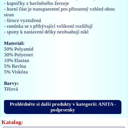
- kapsičky z bavlněného žerzeje
- horní část je transparentní pro přirozený vzhled obou
stran
- široce vyztužená
- ramínka se s přibývající velikostí rozšiřují
- spony k nastavení délky neobsahují nikl
Materiál:
50% Polyamid
30% Polyester
10% Elastan
5% Bavlna
5% Viskóza
Barvy:
Tělová
Prohlédněte si další produkty v kategorii: ANITA -
podprsenky
Katalog: