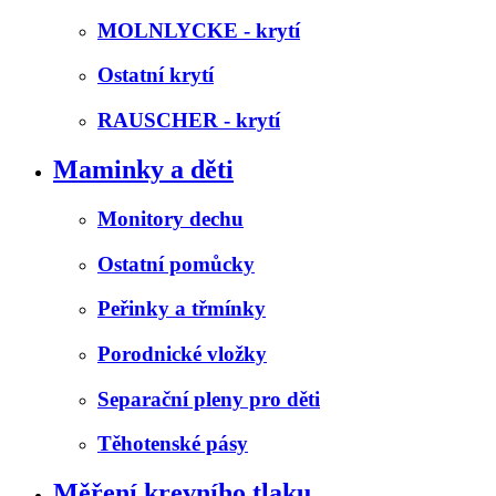
MOLNLYCKE - krytí
Ostatní krytí
RAUSCHER - krytí
Maminky a děti
Monitory dechu
Ostatní pomůcky
Peřinky a třmínky
Porodnické vložky
Separační pleny pro děti
Těhotenské pásy
Měření krevního tlaku