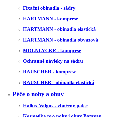
Fixační obinadla - sádry
HARTMANN - komprese
HARTMANN - obinadla elastická
HARTMANN - obinadla obvazová
MOLNLYCKE - komprese
Ochranné návleky na sádru
RAUSCHER - komprese
RAUSCHER - obinadla elastická
Péče o nohy a obuv
Hallux Valgus - vbočený palec
Kosmetika pro nohy i obuv Batavan