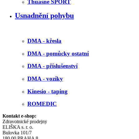
Thuasne SPORT
Usnadnění pohybu
DMA - křesla
DMA - pomůcky ostatní
DMA - příslušenství
DMA - vozíky
Kinesio - taping
ROMEDIC
Kontakt e-shop:
Zdravotnické prodejny
ELIŠKA s. r. o.
Bulovka 101/7
180 00 PRAHA 8