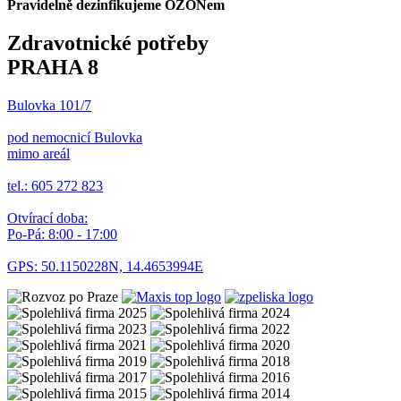
Pravidelně dezinfikujeme OZONem
Zdravotnické potřeby
PRAHA 8
Bulovka 101/7
pod nemocnicí Bulovka
mimo areál
tel.: 605 272 823
Otvírací doba:
Po-Pá: 8:00 - 17:00
GPS: 50.1150228N, 14.4653994E