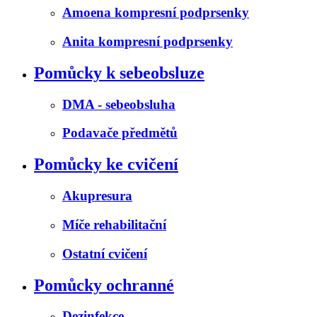
Amoena kompresní podprsenky
Anita kompresní podprsenky
Pomůcky k sebeobsluze
DMA - sebeobsluha
Podavače předmětů
Pomůcky ke cvičení
Akupresura
Míče rehabilitační
Ostatní cvičení
Pomůcky ochranné
Dezinfekce