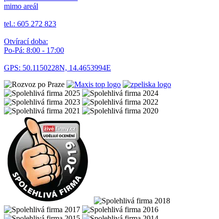
mimo areál
tel.: 605 272 823
Otvírací doba:
Po-Pá: 8:00 - 17:00
GPS: 50.1150228N, 14.4653994E