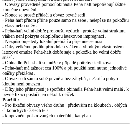
- Obvazy provedené pomocí obinadla Peha-haft nepotřebují žádné
konečné upevnění .
- Konce se prostě přitlačí a obvaz pevně sedí .
- Peha-haft přitom přilne pouze samo na sebe , nelepí se na pokožku
, vlasy nebo oděv .
- Peha-haft velmi dobře propouští vzduch , protože volná struktura
vláken není pokryta celoplošnou latexovou impregnaci .
- Nezpůsobuje tedy lokální přehřátí a přijemně se nosí .
- Díky velkému podílu přírodních vláken a vhodným vlastnostem
latexové emulze Peha-haft dobře saje a pokožka ho velmi dobře
snáší .
- Obinadlo Peha-haft se může v připadě potřeby sterilizovat .
- Peha-haft má tažnost cca 100% a při použití není nutno jednotlivé
otáčky překládat .
- Obvaz sedí sám o sobě pevně a bez záhybů , neškrtí a pohyb
kloubu není omezen .
- Díky jeho přilnavosti je spotřeba obinadla Peha-haft velmi malá , k
pevně fixaci postačí jen několik otáček .
Použití :
- Pro fixační obvazy všeho druhu , především na kloubech , oblých
či konických částech těla
- k upevnění polstrovaných materiálů , kanyl ap.