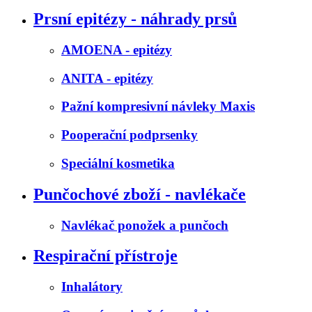
Prsní epitézy - náhrady prsů
AMOENA - epitézy
ANITA - epitézy
Pažní kompresivní návleky Maxis
Pooperační podprsenky
Speciální kosmetika
Punčochové zboží - navlékače
Navlékač ponožek a punčoch
Respirační přístroje
Inhalátory