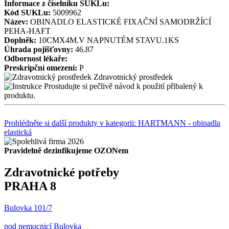
Informace z číselníku SUKLu:
Kód SUKLu:
5009962
Název:
OBINADLO ELASTICKÉ FIXAČNÍ SAMODRŽÍCÍ
PEHA-HAFT
Doplněk:
10CMX4M.V NAPNUTÉM STAVU.1KS
Úhrada pojišťovny:
46.87
Odbornost lékaře:
Preskripční omezení:
P
Zdravotnický prostředek
Prostudujte si pečlivě návod k použití přibalený k
produktu.
Prohlédněte si další produkty v kategorii: HARTMANN - obinadla
elastická
Pravidelně dezinfikujeme OZONem
Zdravotnické potřeby
PRAHA 8
Bulovka 101/7
pod nemocnicí Bulovka