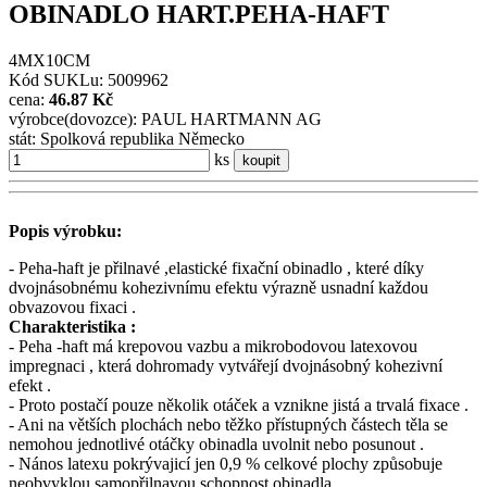
OBINADLO HART.PEHA-HAFT
4MX10CM
Kód SUKLu: 5009962
cena:
46.87 Kč
výrobce(dovozce): PAUL HARTMANN AG
stát: Spolková republika Německo
ks
koupit
Popis výrobku:
- Peha-haft je přilnavé ,elastické fixační obinadlo , které díky
dvojnásobnému kohezivnímu efektu výrazně usnadní každou
obvazovou fixaci .
Charakteristika :
- Peha -haft má krepovou vazbu a mikrobodovou latexovou
impregnaci , která dohromady vytvářejí dvojnásobný kohezivní
efekt .
- Proto postačí pouze několik otáček a vznikne jistá a trvalá fixace .
- Ani na větších plochách nebo těžko přístupných částech těla se
nemohou jednotlivé otáčky obinadla uvolnit nebo posunout .
- Nános latexu pokrývajicí jen 0,9 % celkové plochy způsobuje
neobvyklou samopřilnavou schopnost obinadla .