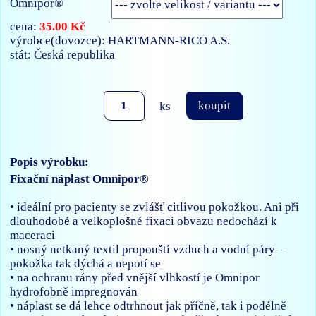
35.00 Kč
cena:
výrobce(dovozce): HARTMANN-RICO A.S.
stát: Česká republika
ks
koupit
Popis výrobku:
Fixační náplast Omnipor®
• ideální pro pacienty se zvlášť citlivou pokožkou. Ani při
dlouhodobé a velkoplošné fixaci obvazu nedochází k
maceraci
• nosný netkaný textil propouští vzduch a vodní páry –
pokožka tak dýchá a nepotí se
• na ochranu rány před vnější vlhkostí je Omnipor
hydrofobně impregnován
• náplast se dá lehce odtrhnout jak příčně, tak i podélně