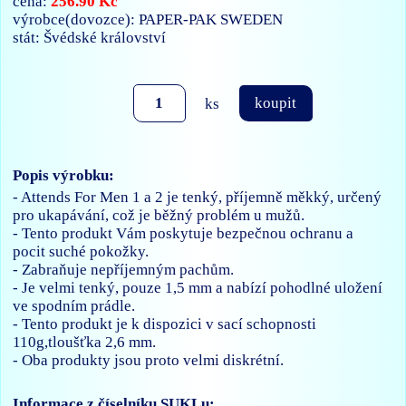
256.90 Kč
cena:
výrobce(dovozce): PAPER-PAK SWEDEN
stát: Švédské království
ks
koupit
Popis výrobku:
- Attends For Men 1 a 2 je tenký, příjemně měkký, určený
pro ukapávání, což je běžný problém u mužů.
- Tento produkt Vám poskytuje bezpečnou ochranu a
pocit suché pokožky.
- Zabraňuje nepříjemným pachům.
- Je velmi tenký, pouze 1,5 mm a nabízí pohodlné uložení
ve spodním prádle.
- Tento produkt je k dispozici v sací schopnosti
110g,tloušťka 2,6 mm.
- Oba produkty jsou proto velmi diskrétní.
Informace z číselníku SUKLu: