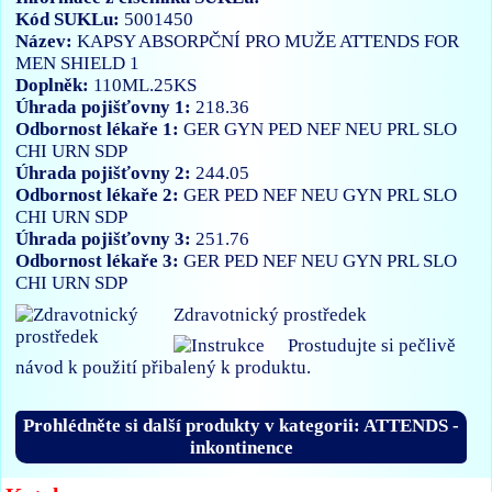
Kód SUKLu:
5001450
Název:
KAPSY ABSORPČNÍ PRO MUŽE ATTENDS FOR
MEN SHIELD 1
Doplněk:
110ML.25KS
Úhrada pojišťovny 1:
218.36
Odbornost lékaře 1:
GER
GYN
PED
NEF
NEU
PRL
SLO
CHI
URN
SDP
Úhrada pojišťovny 2:
244.05
Odbornost lékaře 2:
GER
PED
NEF
NEU
GYN
PRL
SLO
CHI
URN
SDP
Úhrada pojišťovny 3:
251.76
Odbornost lékaře 3:
GER
PED
NEF
NEU
GYN
PRL
SLO
CHI
URN
SDP
Zdravotnický prostředek
Prostudujte si pečlivě
návod k použití přibalený k produktu.
Prohlédněte si další produkty v kategorii: ATTENDS -
inkontinence