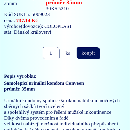
průměr 35mm
30KS 5210
Kód SUKLu: 5009023
737.14 Kč
cena:
výrobce(dovozce): COLOPLAST
stát: Dánské království
ks
koupit
Popis výrobku:
Samolepící urinální kondom Conveen
průměr 35mm
Urinální kondomy spolu se širokou nabídkou močových
sběrných sáčků tvoří ucelený
a spolehlivý systém pro řešení mužské inkontinence.
Díky dvěma provedením a řadě
velikostí nabízejí možnost individuálního přizpůsobení
potřebám každého pacienta, vysokou úroveň komfortu a