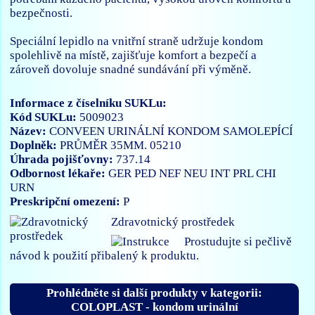
bezpečnosti.
Speciální lepidlo na vnitřní straně udržuje kondom
spolehlivě na místě, zajišťuje komfort a bezpečí a
zároveň dovoluje snadné sundávání při výměně.
Informace z číselníku SUKLu:
Kód SUKLu:
5009023
Název:
CONVEEN URINÁLNÍ KONDOM SAMOLEPÍCÍ
Doplněk:
PRŮMĚR 35MM. 05210
Úhrada pojišťovny:
737.14
Odbornost lékaře:
GER
PED
NEF
NEU
INT
PRL
CHI
URN
Preskripční omezení:
P
Zdravotnický prostředek
Prostudujte si pečlivě
návod k použití přibalený k produktu.
Prohlédněte si další produkty v kategorii:
COLOPLAST - kondom urinální