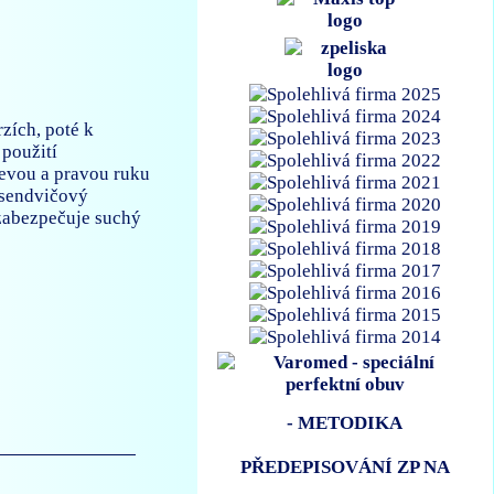
zích, poté k
 použití
levou a pravou ruku
 sendvičový
í zabezpečuje suchý
- METODIKA
PŘEDEPISOVÁNÍ ZP NA