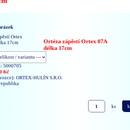
7cm
brázek
Ortéza zápěstí Ortex 07A
délka 17cm
: 5000705
0 Kč
vozce): ORTEX-HULÍN S.R.O.
 republika
ks
k