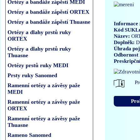
Ortézy a bandáže zápěstí MEDI
Ortézy a bandáže zápěstí ORTEX
Ortézy a bandáže zápěstí Thuasne
Informace 
Kód SUKL
Ortézy a dlahy prstů ruky
Název:
ORT
ORTEX
Doplněk:
D
Úhrada poj
Ortézy a dlahy prstů ruky
Odbornost 
Thuasne
Preskripčn
Ortézy prstů ruky MEDI
Prsty ruky Sanomed
Pr
Ramenní ortézy a závěsy paže
MEDI
Pro
Ramenní ortézy a závěsy paže
ORTEX
Ramenní ortézy a závěsy paže
Thuasne
Rameno Sanomed