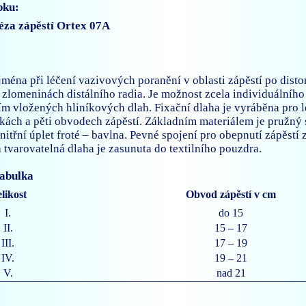
bku:
téza zápěstí Ortex 07A
jména při léčení vazivových poranění v oblasti zápěstí po distor
 zlomeninách distálního radia. Je možnost zcela individuálního
m vložených hliníkových dlah. Fixační dlaha je vyráběna pro 
lkách a pěti obvodech zápěstí. Základním materiálem je pružný
vnitřní úplet froté – bavlna. Pevné spojení pro obepnutí zápěst
 tvarovatelná dlaha je zasunuta do textilního pouzdra.
tabulka
likost
Obvod zápěstí v cm
I.
do 15
II.
15 – 17
III.
17 – 19
IV.
19 – 21
V.
nad 21