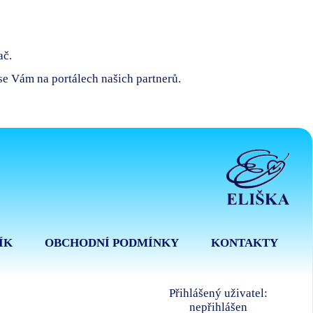
ač.
 se Vám na portálech našich partnerů.
ÍK
OBCHODNÍ PODMÍNKY
KONTAKTY
Přihlášený uživatel:
nepřihlášen