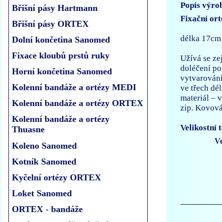
Popis výro
Břišní pásy Hartmann
Fixační or
Břišní pásy ORTEX
délka 17cm
Dolní končetina Sanomed
Fixace kloubů prstů ruky
Užívá se ze
doléčení po
Horní končetina Sanomed
vytvarování
Kolenní bandáže a ortézy MEDI
ve třech dé
materiál – 
Kolenní bandáže a ortézy ORTEX
zip. Kovová
Kolenní bandáže a ortézy
Velikostní 
Thuasne
Ve
Koleno Sanomed
Kotník Sanomed
Kyčelní ortézy ORTEX
Loket Sanomed
ORTEX - bandáže