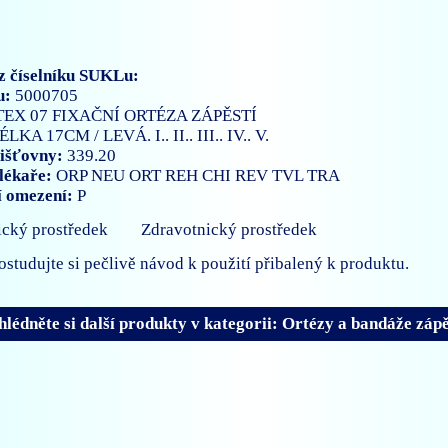
z číselníku SUKLu:
u:
5000705
EX 07 FIXAČNÍ ORTÉZA ZÁPĚSTÍ
ÉLKA 17CM / LEVÁ. I.. II.. III.. IV.. V.
išťovny:
339.20
lékaře:
ORP
NEU
ORT
REH
CHI
REV
TVL
TRA
í omezení:
P
Zdravotnický prostředek
ostudujte si pečlivě návod k použití přibalený k produktu.
hlédněte si další produkty v kategorii: Ortézy a bandáže zá