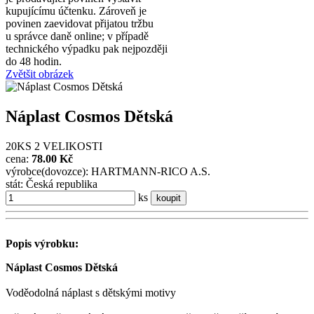
kupujícímu účtenku. Zároveň je
povinen zaevidovat přijatou tržbu
u správce daně online; v případě
technického výpadku pak nejpozději
do 48 hodin.
Zvětšit obrázek
Náplast Cosmos Dětská
20KS 2 VELIKOSTI
cena:
78.00 Kč
výrobce(dovozce): HARTMANN-RICO A.S.
stát: Česká republika
ks
koupit
Popis výrobku:
Náplast Cosmos Dětská
Voděodolná náplast s dětskými motivy