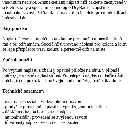
vniknutím nečistot. Antibakteriální náplast ničí bakterie zachycené v
sekretu z rány a speciální technologie DryBarrier zajišťuje
maximální savost. Polštářek má navíc tlumící efekt pro minimalizaci
bolesti a tlaku.
Kdy používat
Náplasti Cosmos pro děti jsou vhodné pro použití u menších typů
ran a při odřeninách. Speciálně tvarované náplasti pro kolena a lokty
se lépe přizpůsobí tvaru kloubu a perfektně drží na místě.
Způsob použití
Po vyjmutí náplasti z obalu ji opatrně přiložte na ránu, v případě
potřeby je možné náplast stříhat. Po nalepení náplasti uhlaďte části
doléhající na pokožku. Používejte podle potřeby, poté zlikvidujte.
Technické parametry
- náplast se speciální voděodolnou úpravou
- prodyšné provedení náplasti s hypoalergenním lepidlem
- dětské motivy na horní straně náplasti
- antibakteriální provedení se zvýšenou savostí
- tři varianty náplasti ve čtyřech velikostech