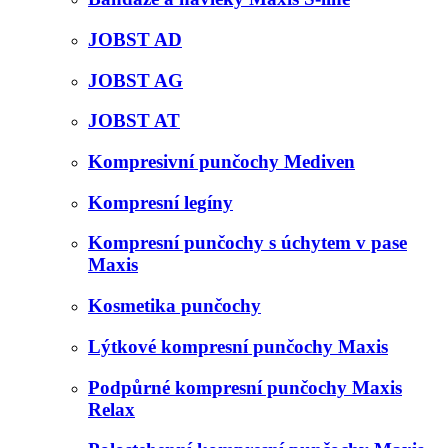
JOBST AD
JOBST AG
JOBST AT
Kompresivní punčochy Mediven
Kompresní legíny
Kompresní punčochy s úchytem v pase
Maxis
Kosmetika punčochy
Lýtkové kompresní punčochy Maxis
Podpůrné kompresní punčochy Maxis
Relax