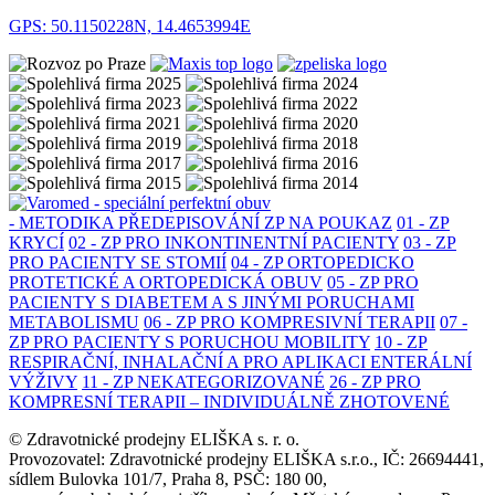
GPS: 50.1150228N, 14.4653994E
- METODIKA PŘEDEPISOVÁNÍ ZP NA POUKAZ
01 - ZP
KRYCÍ
02 - ZP PRO INKONTINENTNÍ PACIENTY
03 - ZP
PRO PACIENTY SE STOMIÍ
04 - ZP ORTOPEDICKO
PROTETICKÉ A ORTOPEDICKÁ OBUV
05 - ZP PRO
PACIENTY S DIABETEM A S JINÝMI PORUCHAMI
METABOLISMU
06 - ZP PRO KOMPRESIVNÍ TERAPII
07 -
ZP PRO PACIENTY S PORUCHOU MOBILITY
10 - ZP
RESPIRAČNÍ, INHALAČNÍ A PRO APLIKACI ENTERÁLNÍ
VÝŽIVY
11 - ZP NEKATEGORIZOVANÉ
26 - ZP PRO
KOMPRESNÍ TERAPII – INDIVIDUÁLNĚ ZHOTOVENÉ
© Zdravotnické prodejny ELIŠKA s. r. o.
Provozovatel: Zdravotnické prodejny ELIŠKA s.r.o., IČ: 26694441,
sídlem Bulovka 101/7, Praha 8, PSČ: 180 00,