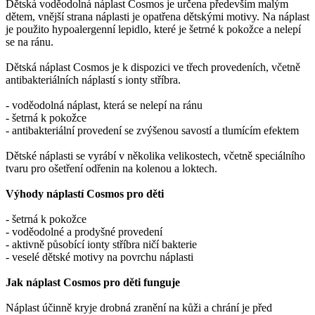
Dětská voděodolná náplast Cosmos je určena především malým
dětem, vnější strana náplasti je opatřena dětskými motivy. Na náplast
je použito hypoalergenní lepidlo, které je šetrné k pokožce a nelepí
se na ránu.
Dětská náplast Cosmos je k dispozici ve třech provedeních, včetně
antibakteriálních náplastí s ionty stříbra.
- voděodolná náplast, která se nelepí na ránu
- šetrná k pokožce
- antibakteriální provedení se zvýšenou savostí a tlumícím efektem
Dětské náplasti se vyrábí v několika velikostech, včetně speciálního
tvaru pro ošetření odřenin na kolenou a loktech.
Výhody náplastí Cosmos pro děti
- šetrná k pokožce
- voděodolné a prodyšné provedení
- aktivně působící ionty stříbra ničí bakterie
- veselé dětské motivy na povrchu náplasti
Jak náplast Cosmos pro děti funguje
Náplast účinně kryje drobná zranění na kůži a chrání je před