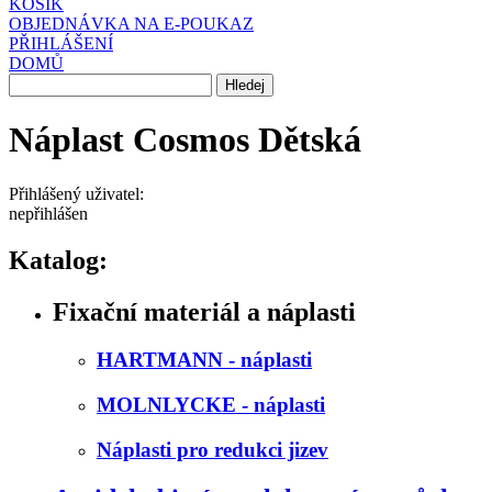
KOŠÍK
OBJEDNÁVKA NA E-POUKAZ
PŘIHLÁŠENÍ
DOMŮ
Náplast Cosmos Dětská
Přihlášený uživatel:
nepřihlášen
Katalog:
Fixační materiál a náplasti
HARTMANN - náplasti
MOLNLYCKE - náplasti
Náplasti pro redukci jizev