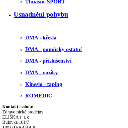
Thuasne SPORT
Usnadnění pohybu
DMA - křesla
DMA - pomůcky ostatní
DMA - příslušenství
DMA - vozíky
Kinesio - taping
ROMEDIC
Kontakt e-shop:
Zdravotnické prodejny
ELIŠKA s. r. o.
Bulovka 101/7
180 00 PRAHA 8