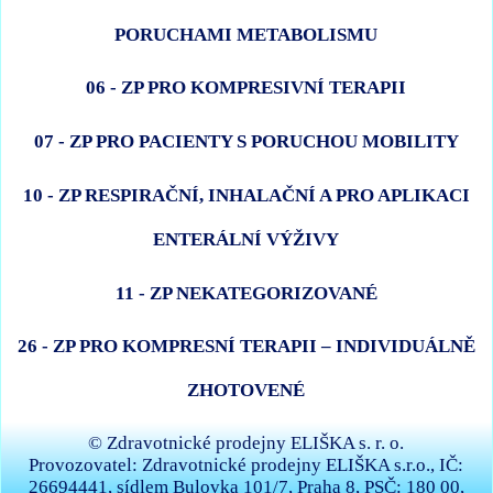
PORUCHAMI METABOLISMU
06 - ZP PRO KOMPRESIVNÍ TERAPII
07 - ZP PRO PACIENTY S PORUCHOU MOBILITY
10 - ZP RESPIRAČNÍ, INHALAČNÍ A PRO APLIKACI
ENTERÁLNÍ VÝŽIVY
11 - ZP NEKATEGORIZOVANÉ
26 - ZP PRO KOMPRESNÍ TERAPII – INDIVIDUÁLNĚ
ZHOTOVENÉ
© Zdravotnické prodejny ELIŠKA s. r. o.
Provozovatel: Zdravotnické prodejny ELIŠKA s.r.o., IČ:
26694441, sídlem Bulovka 101/7, Praha 8, PSČ: 180 00,