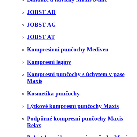
JOBST AD
JOBST AG
JOBST AT
Kompresivní punčochy Mediven
Kompresní legíny
Kompresní punčochy s úchytem v pase
Maxis
Kosmetika punčochy
Lýtkové kompresní punčochy Maxis
Podpůrné kompresní punčochy Maxis
Relax