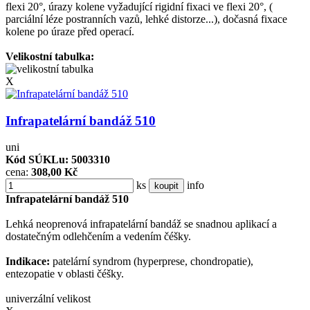
flexi 20°, úrazy kolene vyžadující rigidní fixaci ve flexi 20°, (
parciální léze postranních vazů, lehké distorze...), dočasná fixace
kolene po úraze před operací.
Velikostní tabulka:
X
Infrapatelární bandáž 510
uni
Kód SÚKLu: 5003310
cena:
308,00 Kč
ks
info
koupit
Infrapatelární bandáž 510
Lehká neoprenová infrapatelární bandáž se snadnou aplikací a
dostatečným odlehčením a vedením čéšky.
Indikace:
patelární syndrom (hyperprese, chondropatie),
entezopatie v oblasti čéšky.
univerzální velikost