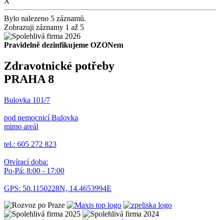
X
Bylo nalezeno 5 záznamů.
Zobrazuji záznamy 1 až 5
Pravidelně dezinfikujeme OZONem
Zdravotnické potřeby
PRAHA 8
Bulovka 101/7
pod nemocnicí Bulovka
mimo areál
tel.: 605 272 823
Otvírací doba:
Po-Pá: 8:00 - 17:00
GPS: 50.1150228N, 14.4653994E