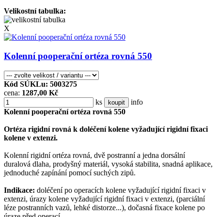
Velikostní tabulka:
X
Kolenní pooperační ortéza rovná 550
Kód SÚKLu: 5003275
cena:
1287,00 Kč
ks
info
koupit
Kolenní pooperační ortéza rovná 550
Ortéza rigidní rovná k doléčení kolene vyžadující rigidní fixaci
kolene v extenzi.
Kolenní rigidní ortéza rovná, dvě postranní a jedna dorsální
duralová dlaha, prodyšný materiál, vysoká stabilita, snadná aplikace,
jednoduché zapínání pomocí suchých zipů.
Indikace:
doléčení po operacích kolene vyžadující rigidní fixaci v
extenzi, úrazy kolene vyžadující rigidní fixaci v extenzi, (parciální
léze postranních vazů, lehké distorze...), dočasná fixace kolene po
úraze před operací.