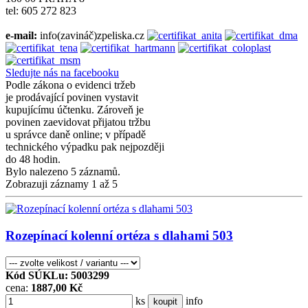
tel: 605 272 823
e-mail:
info(zavináč)zpeliska.cz
Sledujte nás na facebooku
Podle zákona o evidenci tržeb
je prodávající povinen vystavit
kupujícímu účtenku. Zároveň je
povinen zaevidovat přijatou tržbu
u správce daně online; v případě
technického výpadku pak nejpozději
do 48 hodin.
Bylo nalezeno 5 záznamů.
Zobrazuji záznamy 1 až 5
Rozepínací kolenní ortéza s dlahami 503
Kód SÚKLu: 5003299
cena:
1887,00 Kč
ks
info
koupit