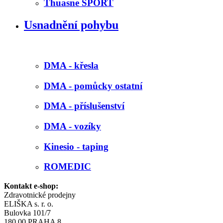
Thuasne SPORT
Usnadnění pohybu
DMA - křesla
DMA - pomůcky ostatní
DMA - příslušenství
DMA - vozíky
Kinesio - taping
ROMEDIC
Kontakt e-shop:
Zdravotnické prodejny
ELIŠKA s. r. o.
Bulovka 101/7
180 00 PRAHA 8