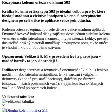
Rozepínací kolenní ortéza s dlahami 503
Krátká kolenní ortéza typu 503 je ideální volbou pro ty, kteří
hledají snadnou a efektivní podporu kolene. S rozepínacím
designem po celé délce je aplikace velice jednoduchá.
Kolenní ortéza rozepínací po celé délce s velice snadnou aplikací.
Dvouosé kovové kolenní dlahy zajišťují dostatečnou stabilitu kolena
ve směru medio-laterálním a zamezují hyperextenzi. Lehký, pevný,
dostatečně pružný materiál umožňuje prostupnost potu, takže ortéza
je vhodná i k dlouhodobému užívání.
Upozornění: Velikosti S, M v provedení levé a pravé jsou v
modré barvě - ta je v doprodeji !
Indikace:
degenerativní a revmatická onemocnění kloubu s lehkou
mediální nebo laterální nestabilitou, lehké varózní i valgózní
deformity (vhodné pro starší pacienty), doléčení po úrazech
(distorzích, lézích postranních vazů), s výjimkou lézí zkřížených
vazů, doléčení po operacích kolena.
Velikostní tabulka:
X