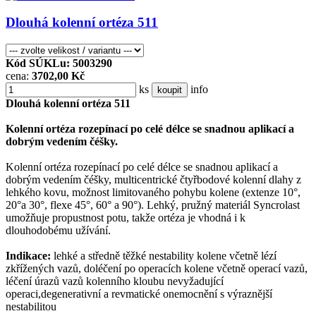
Dlouhá kolenní ortéza 511
Kód SÚKLu: 5003290
cena:
3702,00 Kč
ks
info
koupit
Dlouhá kolenní ortéza 511
Kolenní ortéza rozepínací po celé délce se snadnou aplikací a
dobrým vedením čéšky.
Kolenní ortéza rozepínací po celé délce se snadnou aplikací a
dobrým vedením čéšky, multicentrické čtyřbodové kolenní dlahy z
lehkého kovu, možnost limitovaného pohybu kolene (extenze 10°,
20°a 30°, flexe 45°, 60° a 90°). Lehký, pružný materiál Syncrolast
umožňuje propustnost potu, takže ortéza je vhodná i k
dlouhodobému užívání.
Indikace:
lehké a středně těžké nestability kolene včetně lézí
zkřížených vazů, doléčení po operacích kolene včetně operací vazů,
léčení úrazů vazů kolenního kloubu nevyžadující
operaci,degenerativní a revmatické onemocnění s výraznější
nestabilitou