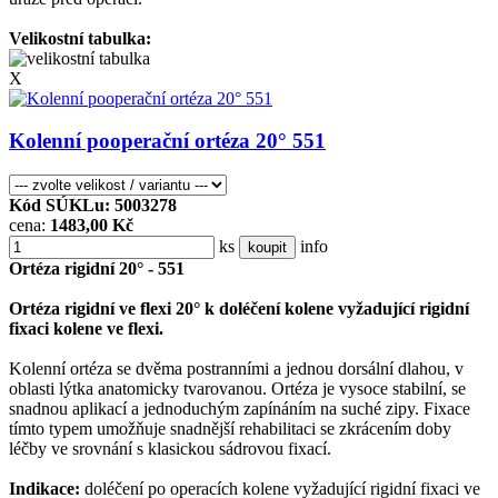
Velikostní tabulka:
X
Kolenní pooperační ortéza 20° 551
Kód SÚKLu: 5003278
cena:
1483,00 Kč
ks
info
koupit
Ortéza rigidní 20° - 551
Ortéza rigidní ve flexi 20° k doléčení kolene vyžadující rigidní
fixaci kolene ve flexi.
Kolenní ortéza se dvěma postranními a jednou dorsální dlahou, v
oblasti lýtka anatomicky tvarovanou. Ortéza je vysoce stabilní, se
snadnou aplikací a jednoduchým zapínáním na suché zipy. Fixace
tímto typem umožňuje snadnější rehabilitaci se zkrácením doby
léčby ve srovnání s klasickou sádrovou fixací.
Indikace:
doléčení po operacích kolene vyžadující rigidní fixaci ve