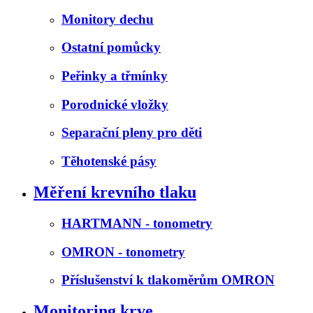
Monitory dechu
Ostatní pomůcky
Peřinky a třmínky
Porodnické vložky
Separační pleny pro děti
Těhotenské pásy
Měření krevního tlaku
HARTMANN - tonometry
OMRON - tonometry
Příslušenství k tlakoměrům OMRON
Monitoring krve