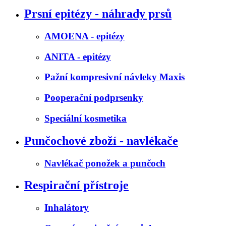
Prsní epitézy - náhrady prsů
AMOENA - epitézy
ANITA - epitézy
Pažní kompresivní návleky Maxis
Pooperační podprsenky
Speciální kosmetika
Punčochové zboží - navlékače
Navlékač ponožek a punčoch
Respirační přístroje
Inhalátory