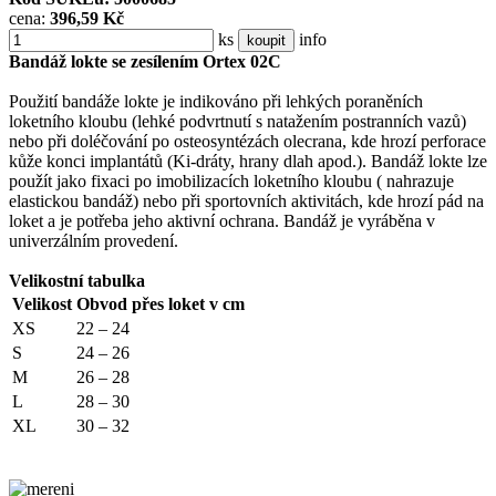
cena:
396,59 Kč
ks
info
koupit
Bandáž lokte se zesílením Ortex 02C
Použití bandáže lokte je indikováno při lehkých poraněních
loketního kloubu (lehké podvrtnutí s natažením postranních vazů)
nebo při doléčování po osteosyntézách olecrana, kde hrozí perforace
kůže konci implantátů (Ki-dráty, hrany dlah apod.). Bandáž lokte lze
použít jako fixaci po imobilizacích loketního kloubu ( nahrazuje
elastickou bandáž) nebo při sportovních aktivitách, kde hrozí pád na
loket a je potřeba jeho aktivní ochrana. Bandáž je vyráběna v
univerzálním provedení.
Velikostní tabulka
Velikost
Obvod přes loket v cm
XS
22 – 24
S
24 – 26
M
26 – 28
L
28 – 30
XL
30 – 32