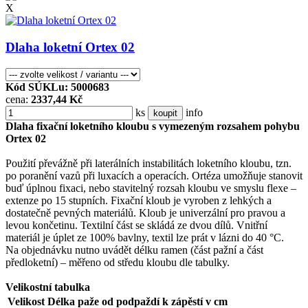
X
Dlaha loketní Ortex 02
Kód SÚKLu: 5000683
cena:
2337,44 Kč
ks
info
koupit
Dlaha fixační loketního kloubu s vymezeným rozsahem pohybu
Ortex 02
Použití převážně při laterálních instabilitách loketního kloubu, tzn.
po poranění vazů při luxacích a operacích. Ortéza umožňuje stanovit
buď úplnou fixaci, nebo stavitelný rozsah kloubu ve smyslu flexe –
extenze po 15 stupních. Fixační kloub je vyroben z lehkých a
dostatečně pevných materiálů. Kloub je univerzální pro pravou a
levou končetinu. Textilní část se skládá ze dvou dílů. Vnitřní
materiál je úplet ze 100% bavlny, textil lze prát v lázni do 40 °C.
Na objednávku nutno uvádět délku ramen (část pažní a část
předloketní) – měřeno od středu kloubu dle tabulky.
Velikostní tabulka
Velikost
Délka paže od podpaždí k zápěstí v cm