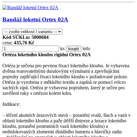
Bandáž loketní Ortex 02A
Kód SÚKLu: 5000684
cena:
435,76 Kč
ks
info
koupit
Ortéza loketního kloubu rigidní Ortex 02A
Ortéza je určena pro pevnou fixaci loketního kloubu. Je vybavena
dvěma tvarovatelnými duralovými výztuhami a zpevňujícími
popruhy zajišťující fixaci loketního kloubu v požadované poloze.
Ortéza je vyrobena z měkkého textilu a zapíná se pomocí velcro
suchých zipů. Ortéza je vybavena popruhem, který je určen pro
zavěšení ruky s ortézou kolem krku.
Indikace:
– léčení akutních úrazových stavů – poranění svalů, šlach a vazů v
oblasti loketního kloubu a paže (těžší distorze a luxace loketního
kloubu, poranění postranních vazů loketního kloubu) a
nedislokovaných zlomenin distálního humeru a hlavičky radia