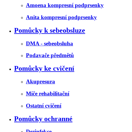
Amoena kompresní podprsenky
Anita kompresní podprsenky
Pomůcky k sebeobsluze
DMA - sebeobsluha
Podavače předmětů
Pomůcky ke cvičení
Akupresura
Míče rehabilitační
Ostatní cvičení
Pomůcky ochranné
Dezinfekce