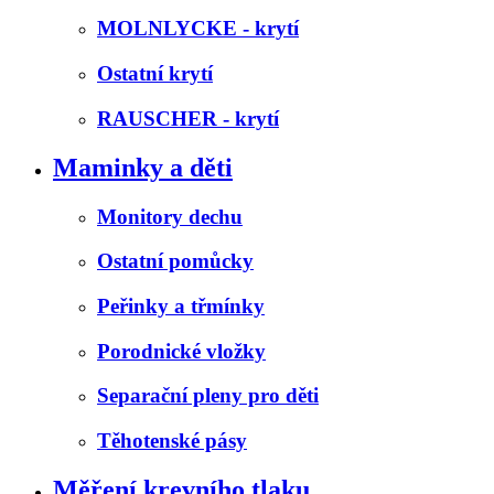
MOLNLYCKE - krytí
Ostatní krytí
RAUSCHER - krytí
Maminky a děti
Monitory dechu
Ostatní pomůcky
Peřinky a třmínky
Porodnické vložky
Separační pleny pro děti
Těhotenské pásy
Měření krevního tlaku