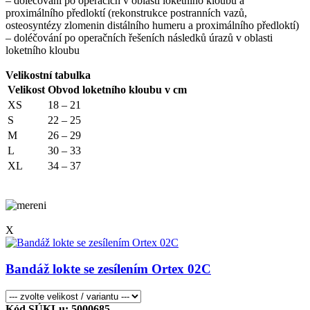
– doléčování po operacích v oblasti loketního kloubu a
proximálního předloktí (rekonstrukce postranních vazů,
osteosyntézy zlomenin distálního humeru a proximálního předloktí)
– doléčování po operačních řešeních následků úrazů v oblasti
loketního kloubu
Velikostní tabulka
Velikost
Obvod loketního kloubu v cm
XS
18 – 21
S
22 – 25
M
26 – 29
L
30 – 33
XL
34 – 37
X
Bandáž lokte se zesílením Ortex 02C
Kód SÚKLu: 5000685