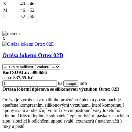
S
40 – 46
M
46 – 52
L
52 – 58
X
Ortéza loketní Ortex 02D
Kód SÚKLu: 5000686
cena:
837,55 Kč
ks
info
koupit
Ortéza loketní úpletová se silikonovou výztuhou Ortex 02D
Ortéza je vyrobena z textilního pružného úpletu a po stranách je
opatřena kompresními silikonovými výztuhami, které komprimují
úpony svalů a odlehčují vnitřní i zevní postranní vazy loketního
kloubu. Ortézu doplňuje snímatelná epikondylární páska ze suchého
zipu, sloužící k odlehčení úponů svalů, extenzorů ( natahovačů )
ruky a prstů.