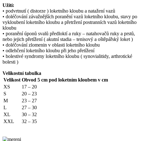
Užití:
• podvrtnutí ( distorze ) loketního kloubu a natažení vazů
• doléčování závažnějších poranění vazů loketního kloubu, stavy po
vykloubení loketního kloubu a přetržení postranních vazů loketního
kloubu
• poranění úponů svalů předloktí a ruky – natahovačů ruky a prstů,
nebo jejich přetížení ( akutní stadia – tenisový a oštěpářský loket )
• doléčování zlomenin v oblasti loketního kloubu
• odlehčení loketního kloubu při jeho přetížení
• bolestivé syndromy loketního kloubu ( synovialitidy, arthrotické
bolesti )
Velikostní tabulka
Velikost
Obvod 5 cm pod loketním kloubem v cm
XS
17 – 20
S
20 – 23
M
23 – 27
L
27 – 30
XL
30 – 32
XXL
32 – 35