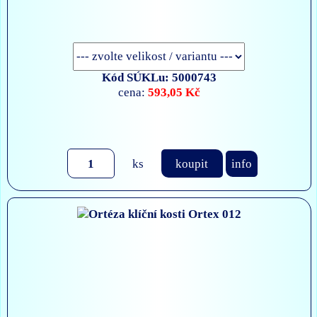
Kód SÚKLu: 5000743
593,05 Kč
cena:
ks
koupit
info