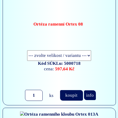
Ortéza ramenní Ortex 08
Kód SÚKLu: 5000718
597,64 Kč
cena:
ks
koupit
info