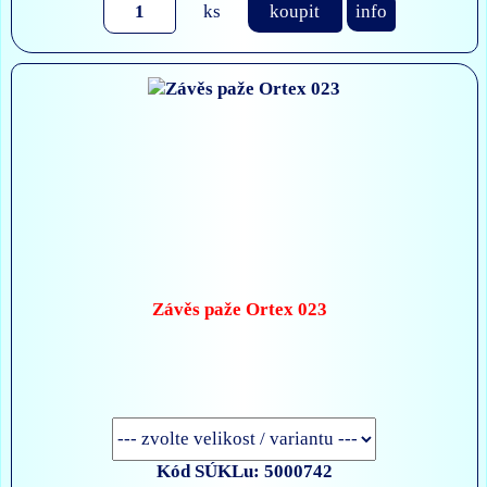
ks
koupit
info
Závěs paže Ortex 023
Kód SÚKLu: 5000742