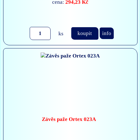
294,23 Kč
cena:
ks
koupit
info
Závěs paže Ortex 023A