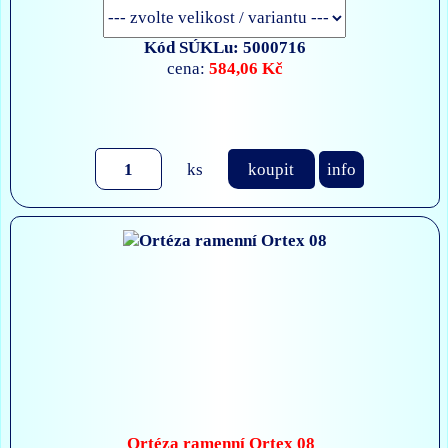
Kód SÚKLu: 5000716
584,06 Kč
cena:
ks
koupit
info
Ortéza ramenní Ortex 08