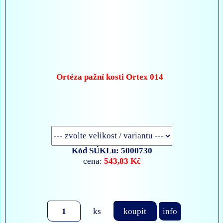
Ortéza pažní kosti Ortex 014
Kód SÚKLu: 5000730
543,83 Kč
cena:
ks
koupit
info