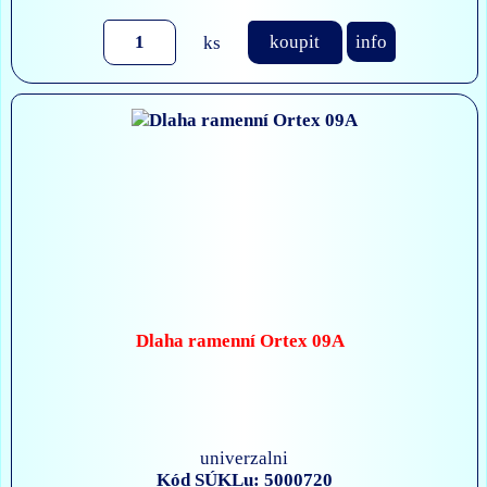
ks
koupit
info
Dlaha ramenní Ortex 09A
univerzalni
Kód SÚKLu: 5000720