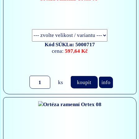
Kód SÚKLu: 5000717
597,64 Kč
cena:
ks
koupit
info