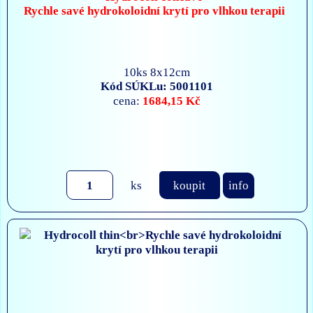
Rychle savé hydrokoloidní krytí pro vlhkou terapii
10ks 8x12cm
Kód SÚKLu: 5001101
1684,15 Kč
cena:
ks
koupit
info