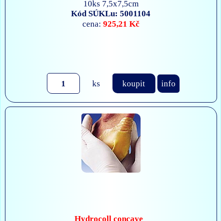
10ks 7,5x7,5cm
Kód SÚKLu: 5001104
925,21 Kč
cena:
ks
koupit
info
Hydrocoll concave