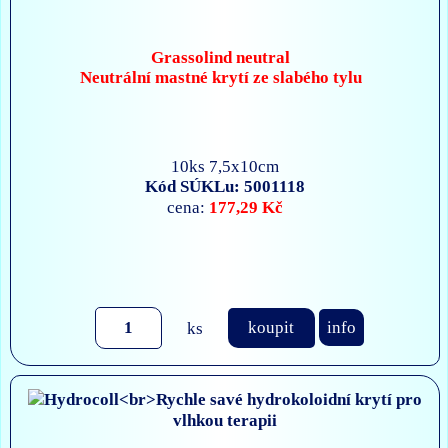
Grassolind neutral
Neutrální mastné krytí ze slabého tylu
10ks 7,5x10cm
Kód SÚKLu: 5001118
177,29 Kč
cena:
ks
koupit
info