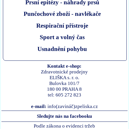
Prsní epitézy - náhrady prsů
Punčochové zboží - navlékače
Respirační přístroje
Sport a volný čas
Usnadnění pohybu
Kontakt e-shop:
Zdravotnické prodejny
ELIŠKA s. r. o.
Bulovka 101/7
180 00 PRAHA 8
tel: 605 272 823
e-mail:
info(zavináč)zpeliska.cz
Sledujte nás na facebooku
Podle zákona o evidenci tržeb