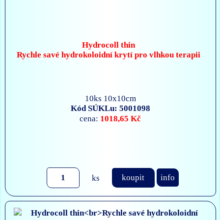
Hydrocoll thin
Rychle savé hydrokoloidní krytí pro vlhkou terapii
10ks 10x10cm
Kód SÚKLu: 5001098
1018,65 Kč
cena:
ks
koupit
info