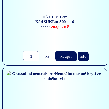
10ks 10x10cm
Kód SÚKLu: 5001116
283,65 Kč
cena:
ks
koupit
info