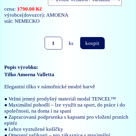
1790.00 Kč
cena:
výrobce(dovozce): AMOENA
stát: NEMECKO
ks
koupit
Popis výrobku:
Tílko Amoena Valletta
Elegantní tílko v námořnické modré barvě
● Velmi jemný prodyšný materiál modal TENCEL™
● Maximální pohodlí – lze využít na sport, do práce i do
společnosti, na doma i na spaní
● Zapracovaná podprsenka s kapsami pro vložení prsních
epitéz
● Lehce vyztužené košíčky
● Omezení velikosti – pro zákaznice s maximální