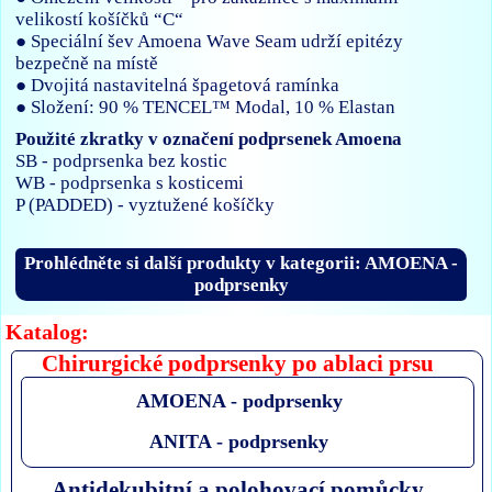
velikostí košíčků “C“
● Speciální šev Amoena Wave Seam udrží epitézy
bezpečně na místě
● Dvojitá nastavitelná špagetová ramínka
● Složení: 90 % TENCEL™ Modal, 10 % Elastan
Použité zkratky v označení podprsenek Amoena
SB - podprsenka bez kostic
WB - podprsenka s kosticemi
P (PADDED) - vyztužené košíčky
Prohlédněte si další produkty v kategorii: AMOENA -
podprsenky
Katalog:
Chirurgické podprsenky po ablaci prsu
AMOENA - podprsenky
ANITA - podprsenky
Antidekubitní a polohovací pomůcky