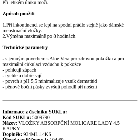
Při lehkém úniku moči.
Způsob použití
1.Při inkontinenci se lepí na spodní prádlo stejně jako dámské
menstruační vložky.
2.Výměna maximálně po 8 hodinách.
Technické parametry
- s jemným povrchem s Aloe Vera pro zdravou pokožku a pro
maximální cirkulaci vzduchu k pokožce
- pohlcují zápach
- rychle a dobře sají
- povrch s pH 5,5 minimalizuje vznik dermatitid
- pěnové boční pásky zvyšují pohodlí při nošení
Informace z číselníku SUKLu:
Kód SUKLu:
5009790
Název:
VLOŽKY ABSORPČNÍ MOLICARE LADY 4.5
KAPKY
Doplněk:
934ML.14KS
Úhrada pojišťovny 1:
104.60