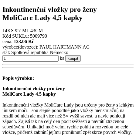
Inkontinenční vložky pro ženy
MoliCare Lady 4,5 kapky
14KS 951ML 43CM
Kód SUKLu: 5009790
cena:
123.06 Kč
výrobce(dovozce): PAUL HARTMANN AG
stát: Spolková republika Německo
ks
koupit
Popis výrobku:
Inkontinenční vložky pro ženy
MoliCare Lady 4,5 kapky
Inkontinenční vložky MoliCare Lady jsou určeny pro ženy s lehkým
únikem moči. Jsou stejně pohodlné jako vložky menstruační, na
rozdíl od nich ale mají více než 5× vyšší savost, a navíc pohlcují
zápach. Zajistí tak na celý den pocit svěžesti a navrátí ztracenou
sebedůvěru. Unikající moč velmi rychle pohltí a rozvedou po celé
vložce, přičemž zabrání jejímu proniknutí zpět skrze povrch vložky.