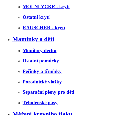
MOLNLYCKE - krytí
Ostatní krytí
RAUSCHER - krytí
Maminky a děti
Monitory dechu
Ostatní pomůcky
Peřinky a třmínky
Porodnické vložky
Separační pleny pro děti
Těhotenské pásy
Měření krevního tlaku