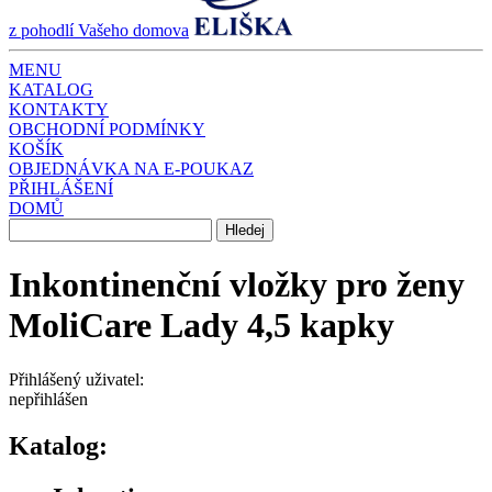
z pohodlí Vašeho domova
MENU
KATALOG
KONTAKTY
OBCHODNÍ PODMÍNKY
KOŠÍK
OBJEDNÁVKA NA E-POUKAZ
PŘIHLÁŠENÍ
DOMŮ
Inkontinenční vložky pro ženy
MoliCare Lady 4,5 kapky
Přihlášený uživatel:
nepřihlášen
Katalog: