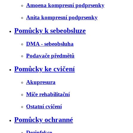
Amoena kompresní podprsenky
Anita kompresní podprsenky
Pomůcky k sebeobsluze
DMA - sebeobsluha
Podavače předmětů
Pomůcky ke cvičení
Akupresura
Míče rehabilitační
Ostatní cvičení
Pomůcky ochranné
Dezinfekce