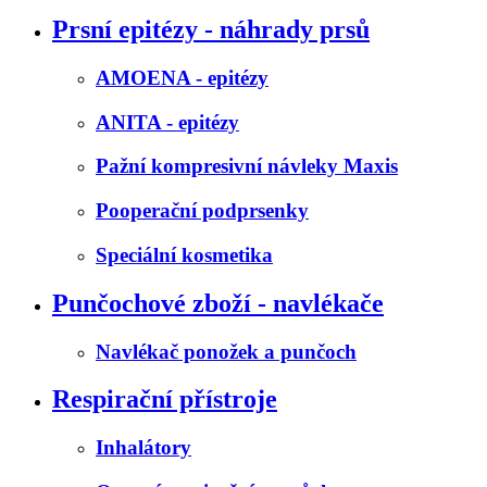
Prsní epitézy - náhrady prsů
AMOENA - epitézy
ANITA - epitézy
Pažní kompresivní návleky Maxis
Pooperační podprsenky
Speciální kosmetika
Punčochové zboží - navlékače
Navlékač ponožek a punčoch
Respirační přístroje
Inhalátory