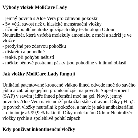
Výhody vložek MoliCare Lady
- jemný povrch s Aloe Vera pro zdravou pokožku
- 5× větší savost než u klasické menstruační vložky
- účinně pohltí neutralizují zápach díky technologii Odour
Neutralizér, která vstřebá molekuly amoniaku z moči a zadrží je ve
vložce
- prodyšné pro zdravou pokožku
- diskrétní a pohodlné
- tenké, při pohybu nešustí
- měkké pěnové postranní pásky jsou pohodlné v intimní oblasti
Jak vložky MoliCare Lady fungují
Unikátní patentované kroucené vlákno ihned odvede moč do savého
jádra a zabraňuje jejímu pronikání zpět na povrch. Superbsorbent
(SAP) v savém jádře ihned přemění moč na gel. Nový, jemný
povrch s Aloe Vera navíc udrží pokožku stále zdravou. Díky pH 5,5
je povrch vložky neutrální k pokožce, a navíc je také antibakteriální
– eliminuje až 99,9 % bakterií. Díky molekulám Odour Neutralizér
vložky rychle a spolehlivě pohltí zápach.
Kdy používat inkontinenční vložky