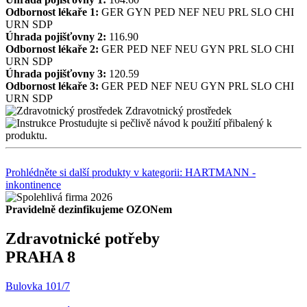
Odbornost lékaře 1:
GER
GYN
PED
NEF
NEU
PRL
SLO
CHI
URN
SDP
Úhrada pojišťovny 2:
116.90
Odbornost lékaře 2:
GER
PED
NEF
NEU
GYN
PRL
SLO
CHI
URN
SDP
Úhrada pojišťovny 3:
120.59
Odbornost lékaře 3:
GER
PED
NEF
NEU
GYN
PRL
SLO
CHI
URN
SDP
Zdravotnický prostředek
Prostudujte si pečlivě návod k použití přibalený k
produktu.
Prohlédněte si další produkty v kategorii: HARTMANN -
inkontinence
Pravidelně dezinfikujeme OZONem
Zdravotnické potřeby
PRAHA 8
Bulovka 101/7