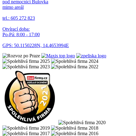
pod nemocnicí Bulovka
mimo areál
tel.: 605 272 823
Otvírací doba:
Po-Pá: 8:00 - 17:00
GPS: 50.1150228N, 14.4653994E