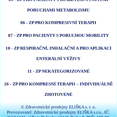
PORUCHAMI METABOLISMU
06 - ZP PRO KOMPRESIVNÍ TERAPII
07 - ZP PRO PACIENTY S PORUCHOU MOBILITY
10 - ZP RESPIRAČNÍ, INHALAČNÍ A PRO APLIKACI
ENTERÁLNÍ VÝŽIVY
11 - ZP NEKATEGORIZOVANÉ
26 - ZP PRO KOMPRESNÍ TERAPII – INDIVIDUÁLNĚ
ZHOTOVENÉ
© Zdravotnické prodejny ELIŠKA s. r. o.
Provozovatel: Zdravotnické prodejny ELIŠKA s.r.o., IČ: