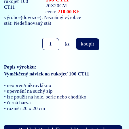
20X20CM
210.00 Kč
cena:
výrobce(dovozce): Neznámý výrobce
stát: Nedefinovaný stát
ks
koupit
Popis výrobku:
Vyměkčený návlek na rukojeť 100 CT11
• neopren/mikrovlákno
• upevnění na suchý zip
• lze použít na hole, berle nebo chodítko
• černá barva
• rozměr 20 x 20 cm