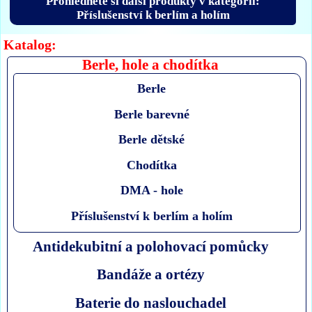
Prohlédněte si další produkty v kategorii:
Příslušenství k berlím a holím
Katalog:
Berle, hole a chodítka
Berle
Berle barevné
Berle dětské
Chodítka
DMA - hole
Příslušenství k berlím a holím
Antidekubitní a polohovací pomůcky
Bandáže a ortézy
Baterie do naslouchadel