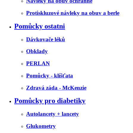
Návleky na obuv ochranné
Protiskluzové návleky na obuv a berle
Pomůcky ostatni
Dávkovače léků
Obklady
PERLAN
Pomůcky - klíšťata
Zdravá záda - McKenzie
Pomůcky pro diabetiky
Autolancety + lancety
Glukometry