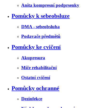
Anita kompresní podprsenky
Pomůcky k sebeobsluze
DMA - sebeobsluha
Podavače předmětů
Pomůcky ke cvičení
Akupresura
Míče rehabilitační
Ostatní cvičení
Pomůcky ochranné
Dezinfekce