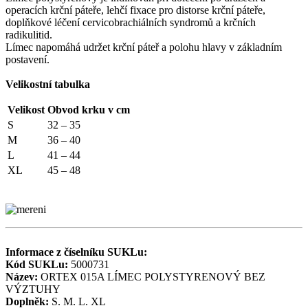
operacích krční páteře, lehčí fixace pro distorse krční páteře,
doplňkové léčení cervicobrachiálních syndromů a krčních
radikulitid.
Límec napomáhá udržet krční páteř a polohu hlavy v základním
postavení.
Velikostní tabulka
Velikost
Obvod krku v cm
S
32 – 35
M
36 – 40
L
41 – 44
XL
45 – 48
Informace z číselníku SUKLu:
Kód SUKLu:
5000731
Název:
ORTEX 015A LÍMEC POLYSTYRENOVÝ BEZ
VÝZTUHY
Doplněk:
S. M. L. XL