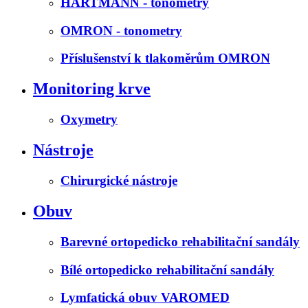
HARTMANN - tonometry
OMRON - tonometry
Příslušenství k tlakoměrům OMRON
Monitoring krve
Oxymetry
Nástroje
Chirurgické nástroje
Obuv
Barevné ortopedicko rehabilitační sandály
Bílé ortopedicko rehabilitační sandály
Lymfatická obuv VAROMED