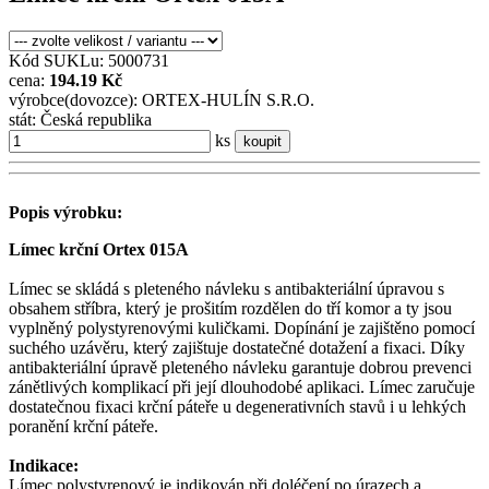
Kód SUKLu: 5000731
cena:
194.19 Kč
výrobce(dovozce): ORTEX-HULÍN S.R.O.
stát: Česká republika
ks
koupit
Popis výrobku:
Límec krční Ortex 015A
Límec se skládá s pleteného návleku s antibakteriální úpravou s
obsahem stříbra, který je prošitím rozdělen do tří komor a ty jsou
vyplněný polystyrenovými kuličkami. Dopínání je zajištěno pomocí
suchého uzávěru, který zajištuje dostatečné dotažení a fixaci. Díky
antibakteriální úpravě pleteného návleku garantuje dobrou prevenci
zánětlivých komplikací při její dlouhodobé aplikaci. Límec zaručuje
dostatečnou fixaci krční páteře u degenerativních stavů i u lehkých
poranění krční páteře.
Indikace:
Límec polystyrenový je indikován při doléčení po úrazech a