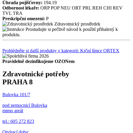
Úhrada pojišťovny:
194.19
Odbornost lékaře:
ORP
POP
NEU
ORT
PRL
REH
CHI
REV
TVL
TRA
Preskripční omezení:
P
Zdravotnický prostředek
Prostudujte si pečlivě návod k použití přibalený k
produktu.
Prohlédněte si další produkty v kategorii: Krční límce ORTEX
Pravidelně dezinfikujeme OZONem
Zdravotnické potřeby
PRAHA 8
Bulovka 101/7
pod nemocnicí Bulovka
mimo areál
tel.: 605 272 823
Otvírací doba: