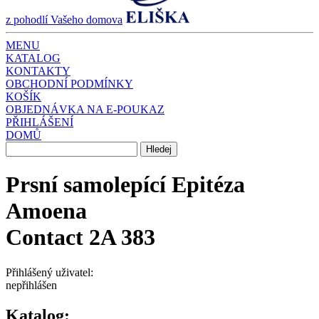
z pohodlí Vašeho domova
MENU
KATALOG
KONTAKTY
OBCHODNÍ PODMÍNKY
KOŠÍK
OBJEDNÁVKA NA E-POUKAZ
PŘIHLÁŠENÍ
DOMŮ
Prsní samolepící Epitéza
Amoena
Contact 2A 383
Přihlášený uživatel:
nepřihlášen
Katalog: