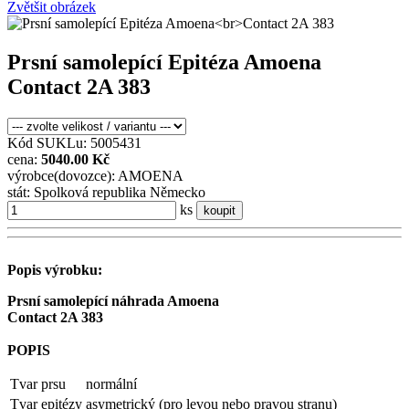
Zvětšit obrázek
Prsní samolepící Epitéza Amoena
Contact 2A 383
Kód SUKLu: 5005431
cena:
5040.00 Kč
výrobce(dovozce): AMOENA
stát: Spolková republika Německo
ks
koupit
Popis výrobku:
Prsní samolepící náhrada Amoena
Contact 2A 383
POPIS
Tvar prsu
normální
Tvar epitézy
asymetrický (pro levou nebo pravou stranu)