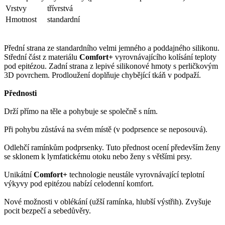
Vrstvy
třívrstvá
Hmotnost
standardní
Přední strana ze standardního velmi jemného a poddajného silikonu.
Střední část z materiálu
Comfort+
vyrovnávajícího kolísání teploty
pod epitézou. Zadní strana z lepivé silikonové hmoty s perličkovým
3D povrchem. Prodloužení doplňuje chybějící tkáň v podpaží.
Přednosti
Drží přímo na těle a pohybuje se společně s ním.
Při pohybu zůstává na svém místě (v podprsence se neposouvá).
Odlehčí ramínkům podprsenky. Tuto přednost ocení především ženy
se sklonem k lymfatickému otoku nebo ženy s většími prsy.
Unikátní
Comfort+
technologie neustále vyrovnávající teplotní
výkyvy pod epitézou nabízí celodenní komfort.
Nové možnosti v oblékání (užší ramínka, hlubší výstřih). Zvyšuje
pocit bezpečí a sebedůvěry.