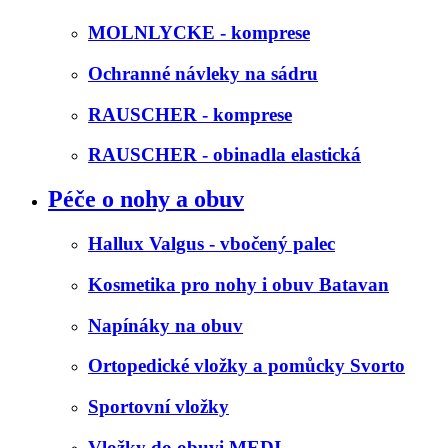
MOLNLYCKE - komprese
Ochranné návleky na sádru
RAUSCHER - komprese
RAUSCHER - obinadla elastická
Péče o nohy a obuv
Hallux Valgus - vbočený palec
Kosmetika pro nohy i obuv Batavan
Napínáky na obuv
Ortopedické vložky a pomůcky Svorto
Sportovní vložky
Vložky do obuvi MEDI