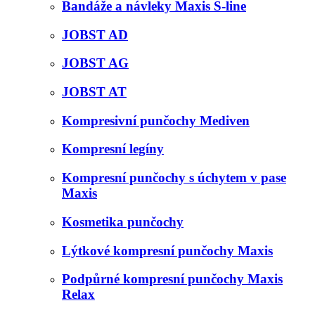
Bandáže a návleky Maxis S-line
JOBST AD
JOBST AG
JOBST AT
Kompresivní punčochy Mediven
Kompresní legíny
Kompresní punčochy s úchytem v pase
Maxis
Kosmetika punčochy
Lýtkové kompresní punčochy Maxis
Podpůrné kompresní punčochy Maxis
Relax