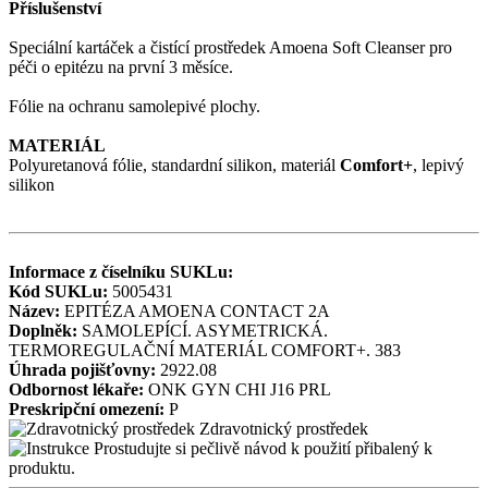
Příslušenství
Speciální kartáček a čistící prostředek Amoena Soft Cleanser pro
péči o epitézu na první 3 měsíce.
Fólie na ochranu samolepivé plochy.
MATERIÁL
Polyuretanová fólie, standardní silikon, materiál
Comfort+
, lepivý
silikon
Informace z číselníku SUKLu:
Kód SUKLu:
5005431
Název:
EPITÉZA AMOENA CONTACT 2A
Doplněk:
SAMOLEPÍCÍ. ASYMETRICKÁ.
TERMOREGULAČNÍ MATERIÁL COMFORT+. 383
Úhrada pojišťovny:
2922.08
Odbornost lékaře:
ONK
GYN
CHI
J16
PRL
Preskripční omezení:
P
Zdravotnický prostředek
Prostudujte si pečlivě návod k použití přibalený k
produktu.