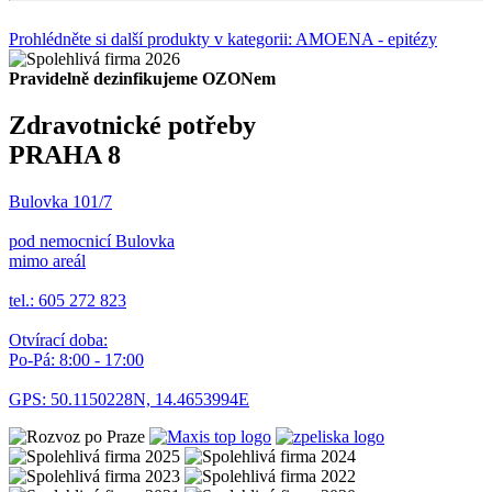
Prohlédněte si další produkty v kategorii: AMOENA - epitézy
Pravidelně dezinfikujeme OZONem
Zdravotnické potřeby
PRAHA 8
Bulovka 101/7
pod nemocnicí Bulovka
mimo areál
tel.: 605 272 823
Otvírací doba:
Po-Pá: 8:00 - 17:00
GPS: 50.1150228N, 14.4653994E