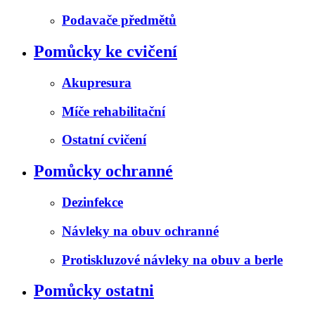
Podavače předmětů
Pomůcky ke cvičení
Akupresura
Míče rehabilitační
Ostatní cvičení
Pomůcky ochranné
Dezinfekce
Návleky na obuv ochranné
Protiskluzové návleky na obuv a berle
Pomůcky ostatni