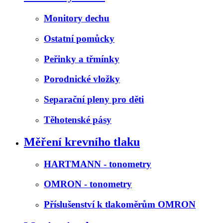
Monitory dechu
Ostatní pomůcky
Peřinky a třmínky
Porodnické vložky
Separační pleny pro děti
Těhotenské pásy
Měření krevního tlaku
HARTMANN - tonometry
OMRON - tonometry
Příslušenství k tlakoměrům OMRON