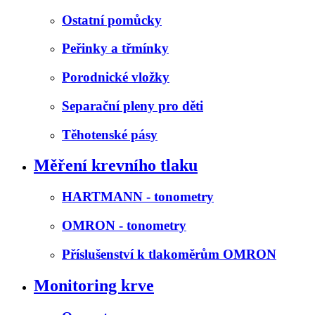
Ostatní pomůcky
Peřinky a třmínky
Porodnické vložky
Separační pleny pro děti
Těhotenské pásy
Měření krevního tlaku
HARTMANN - tonometry
OMRON - tonometry
Příslušenství k tlakoměrům OMRON
Monitoring krve