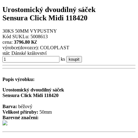
Urostomický dvoudílný sáček
Sensura Click Midi 118420
30KS 50MM VYPUSTNY
Kód SUKLu: 5008613
cena:
3796.80 Kč
výrobce(dovozce): COLOPLAST
stát: Dánské království
ks
koupit
Popis výrobku:
Urostomický dvoudílný sáček
Sensura Click Midi 118420
Barva:
béžový
Velikost příruby:
50mm
Barevné značení: