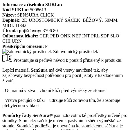
Informace z číselníku SUKLu:
Kód SUKLu:
5008613
Název:
SENSURA CLICK
Doplněk:
2D UROSTOMICKÝ SÁČEK. BÉŽOVÝ. 50MM.
MIDI. 11842
Úhrada pojišťovny:
3796.80
Odbornost lékaře:
GER
PED
ONK
NEF
INT
PRL
SDP
SLO
CHI
URN
Preskripční omezení:
P
Zdravotnický prostředek
Prostudujte si pečlivě návod k použití přibalený k produktu.
Lepící materiál
SenSura
má dvě vrstvy navržené tak, aby
zajišťovaly bezpečnost potřebnou pro pocit jistoty v každodenním
životě.
- Ochranná vrstva – chrání kůži před výměšky ze stomie.
- Vrstva pečující o kůži – udržuje kůži zdravou tím, že absorbuje
přebytečnou vlhkost.
Pomůcky řady SenSura®
jsou zdravotnické prostředky určené pro
stomiky. Stomický sáček je určen k pasivnímu sběru výměšků ze
stomie. Stomická podložka je upevněna ke stomickému sáčku a je