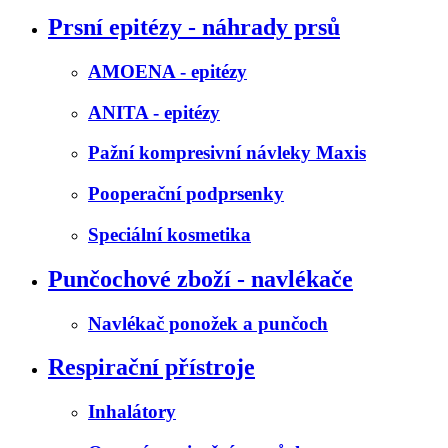
Prsní epitézy - náhrady prsů
AMOENA - epitézy
ANITA - epitézy
Pažní kompresivní návleky Maxis
Pooperační podprsenky
Speciální kosmetika
Punčochové zboží - navlékače
Navlékač ponožek a punčoch
Respirační přístroje
Inhalátory