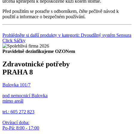
určena kpřilepení k nepoškozené kůži kolem stomie.
Před použitím se poraďte s odborníkem, čtěte pečlivě návod k
použití a informace o bezpečném používání.
Prohlédněte si další produkty v kategorii: Dvoudílný systém Sensura
Click Sáčky
Pravidelně dezinfikujeme OZONem
Zdravotnické potřeby
PRAHA 8
Bulovka 101/7
pod nemocnicí Bulovka
mimo areál
tel.: 605 272 823
Otvírací doba:
Po-Pá: 8:00 - 17:00