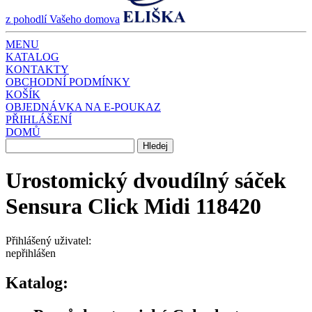
z pohodlí Vašeho domova
MENU
KATALOG
KONTAKTY
OBCHODNÍ PODMÍNKY
KOŠÍK
OBJEDNÁVKA NA E-POUKAZ
PŘIHLÁŠENÍ
DOMŮ
Urostomický dvoudílný sáček
Sensura Click Midi 118420
Přihlášený uživatel:
nepřihlášen
Katalog: