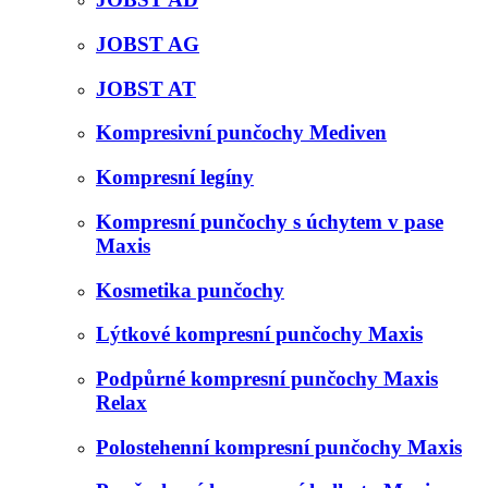
JOBST AG
JOBST AT
Kompresivní punčochy Mediven
Kompresní legíny
Kompresní punčochy s úchytem v pase
Maxis
Kosmetika punčochy
Lýtkové kompresní punčochy Maxis
Podpůrné kompresní punčochy Maxis
Relax
Polostehenní kompresní punčochy Maxis