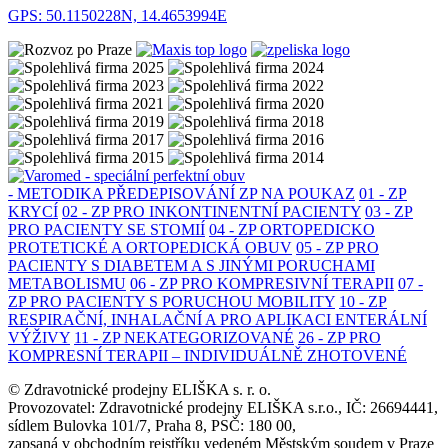
GPS: 50.1150228N, 14.4653994E
- METODIKA PŘEDEPISOVÁNÍ ZP NA POUKAZ
01 - ZP
KRYCÍ
02 - ZP PRO INKONTINENTNÍ PACIENTY
03 - ZP
PRO PACIENTY SE STOMIÍ
04 - ZP ORTOPEDICKO
PROTETICKÉ A ORTOPEDICKÁ OBUV
05 - ZP PRO
PACIENTY S DIABETEM A S JINÝMI PORUCHAMI
METABOLISMU
06 - ZP PRO KOMPRESIVNÍ TERAPII
07 -
ZP PRO PACIENTY S PORUCHOU MOBILITY
10 - ZP
RESPIRAČNÍ, INHALAČNÍ A PRO APLIKACI ENTERÁLNÍ
VÝŽIVY
11 - ZP NEKATEGORIZOVANÉ
26 - ZP PRO
KOMPRESNÍ TERAPII – INDIVIDUÁLNĚ ZHOTOVENÉ
© Zdravotnické prodejny ELIŠKA s. r. o.
Provozovatel: Zdravotnické prodejny ELIŠKA s.r.o., IČ: 26694441,
sídlem Bulovka 101/7, Praha 8, PSČ: 180 00,
zapsaná v obchodním rejstříku vedeném Městským soudem v Praze