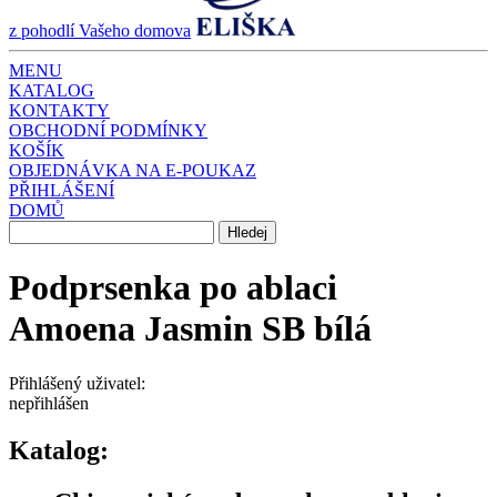
z pohodlí Vašeho domova
MENU
KATALOG
KONTAKTY
OBCHODNÍ PODMÍNKY
KOŠÍK
OBJEDNÁVKA NA E-POUKAZ
PŘIHLÁŠENÍ
DOMŮ
Podprsenka po ablaci
Amoena Jasmin SB bílá
Přihlášený uživatel:
nepřihlášen
Katalog: