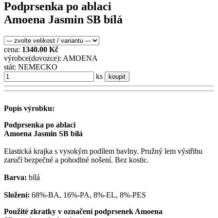
Podprsenka po ablaci
Amoena Jasmin SB bílá
cena:
1340.00 Kč
výrobce(dovozce): AMOENA
stát: NEMECKO
ks
koupit
Popis výrobku:
Podprsenka po ablaci
Amoena Jasmin SB bílá
Elastická krajka s vysokým podílem bavlny. Pružný lem výstřihu
zaručí bezpečné a pohodlné nošení. Bez kostic.
Barva:
bílá
Složení:
68%-BA, 16%-PA, 8%-EL, 8%-PES
Použité zkratky v označení podprsenek Amoena