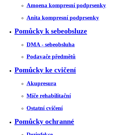
Amoena kompresní podprsenky
Anita kompresní podprsenky
Pomůcky k sebeobsluze
DMA - sebeobsluha
Podavače předmětů
Pomůcky ke cvičení
Akupresura
Míče rehabilitační
Ostatní cvičení
Pomůcky ochranné
Dezinfekce