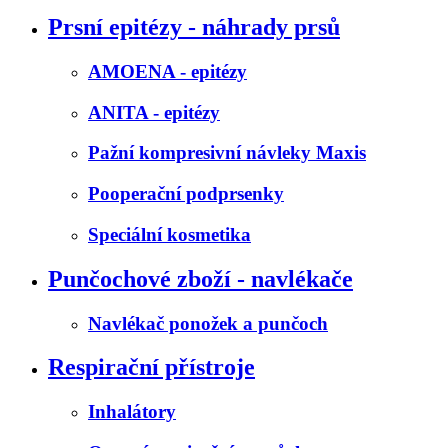
Prsní epitézy - náhrady prsů
AMOENA - epitézy
ANITA - epitézy
Pažní kompresivní návleky Maxis
Pooperační podprsenky
Speciální kosmetika
Punčochové zboží - navlékače
Navlékač ponožek a punčoch
Respirační přístroje
Inhalátory