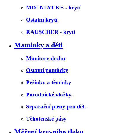
MOLNLYCKE - krytí
Ostatní krytí
RAUSCHER - krytí
Maminky a děti
Monitory dechu
Ostatní pomůcky
Peřinky a třmínky
Porodnické vložky
Separační pleny pro děti
Těhotenské pásy
Měření krevního tlaku