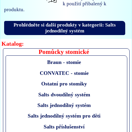
k použití přibalený k
produktu.
Prohlédněte si další produkty v kategorii: Salts
jednodílný systém
Katalog:
Pomůcky stomické
Braun - stomie
CONVATEC - stomie
Ostatní pro stomiky
Salts dvoudílný systém
Salts jednodílný systém
Salts jednodílný systém pro děti
Salts příslušenství