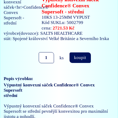
Confidence® Convex
Supersoft - střední
10KS 13-25MM VYPUST
Kód SUKLu: 5002799
2721.53 Kč
cena:
výrobce(dovozce): SALTS HEALTHCARE
stát: Spojené království Velké Británie a Severního Irska
ks
koupit
Popis výrobku:
Výpustný konvexní sáček Confidence® Convex
Supersoft
střední
Výpustný konvexní sáček Confidence® Convex
Supersoft se střední pevnější konvexitou pro maximální
jistotu a pohodlí.