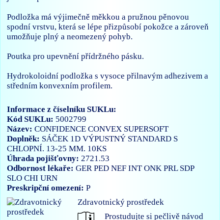
Podložka má výjimečně měkkou a pružnou pěnovou
spodní vrstvu, která se lépe přizpůsobí pokožce a zároveň
umožňuje plný a neomezený pohyb.
Poutka pro upevnění přídržného pásku.
Hydrokoloidní podložka s vysoce přilnavým adhezivem a
středním konvexním profilem.
Informace z číselníku SUKLu:
Kód SUKLu:
5002799
Název:
CONFIDENCE CONVEX SUPERSOFT
Doplněk:
SÁČEK 1D VÝPUSTNÝ STANDARD S
CHLOPNÍ. 13-25 MM. 10KS
Úhrada pojišťovny:
2721.53
Odbornost lékaře:
GER
PED
NEF
INT
ONK
PRL
SDP
SLO
CHI
URN
Preskripční omezení:
P
Zdravotnický prostředek
Prostudujte si pečlivě návod