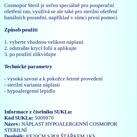
Cosmopor Steril je určen speciálně pro pooperační
ošetření ran, využívá se ale také pro sterilní ošetření
banálních poranění, například v rámci první pomoci.
Způsob použití
1. vyberte vhodnou velikost náplasti
2. odstraňte krycí folii a aplikujte
3. po použití zlikvidujte
Technické parametry
- vysoká savost a k pokožce šetrné provedení
- sterilní varianta náplasti
- hypoalergenní lepidlo
Informace z číselníku SUKLu:
Kód SUKLu:
5009970
Název:
NÁPLAST HYPOALERGENNÍ COSMOPOR
STERILNÍ
Doplněk:
8X20CM.S POLŠTÁŘKEM.1KS