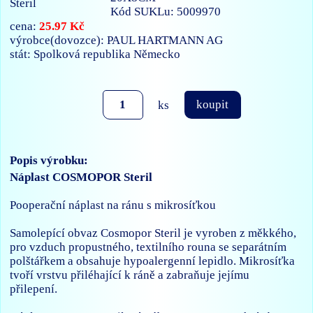
Kód SUKLu: 5009970
25.97 Kč
cena:
výrobce(dovozce): PAUL HARTMANN AG
stát: Spolková republika Německo
ks
koupit
Popis výrobku:
Náplast COSMOPOR Steril
Pooperační náplast na ránu s mikrosíťkou
Samolepící obvaz Cosmopor Steril je vyroben z měkkého,
pro vzduch propustného, textilního rouna se separátním
polštářkem a obsahuje hypoalergenní lepidlo. Mikrosíťka
tvoří vrstvu přiléhající k ráně a zabraňuje jejímu
přilepení.