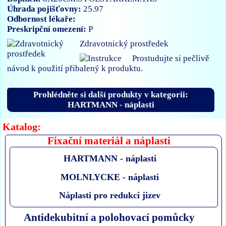
Úhrada pojišťovny:
25.97
Odbornost lékaře:
Preskripční omezení:
P
Zdravotnický prostředek
Prostudujte si pečlivě
návod k použití přibalený k produktu.
Prohlédněte si další produkty v kategorii:
HARTMANN - náplasti
Katalog:
Fixační materiál a náplasti
HARTMANN - náplasti
MOLNLYCKE - náplasti
Náplasti pro redukci jizev
Antidekubitní a polohovací pomůcky