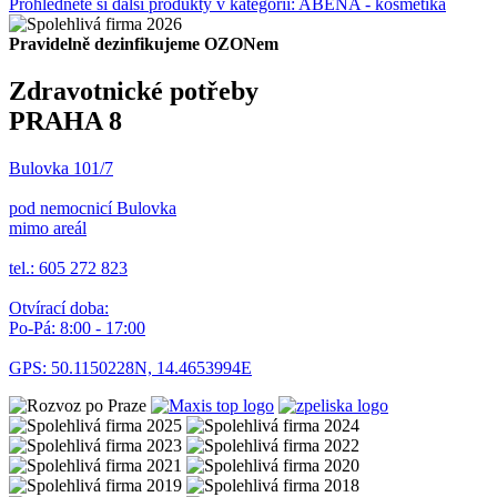
Prohlédněte si další produkty v kategorii: ABENA - kosmetika
Pravidelně dezinfikujeme OZONem
Zdravotnické potřeby
PRAHA 8
Bulovka 101/7
pod nemocnicí Bulovka
mimo areál
tel.: 605 272 823
Otvírací doba:
Po-Pá: 8:00 - 17:00
GPS: 50.1150228N, 14.4653994E