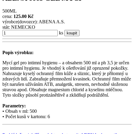
500ML
cena:
125.00 Kč
výrobce(dovozce): ABENA A.S.
stát: NEMECKO
ks
koupit
Popis výrobku:
Mycí gel pro intimní hygienu – a obsahem 500 ml a ph 3,5 je určen
pro intimní hygienu. Je vhodný k ošetřování již opruzené pokožky.
Nahrazuje kyselý ochranný film kůže a sliznic, který je přítomný u
zdravých lidí. Zabraňuje přemnožení kvasinek. Ochranný film může
být narušen užíváním ATB, analgetik, stresem, nevhodně složenou
stravou apod. Obsahuje magnesium chlorid a kyselinu mléčnou.
Tyto složky působí protizánětlivě a zklidňují podráždění.
Parametry:
• Obsah v ml: 500
• Počet kusů v kartonu: 6