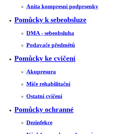
Anita kompresní podprsenky
Pomůcky k sebeobsluze
DMA - sebeobsluha
Podavače předmětů
Pomůcky ke cvičení
Akupresura
Míče rehabilitační
Ostatní cvičení
Pomůcky ochranné
Dezinfekce