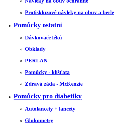
Návleky na obuv ochranné
Protiskluzové návleky na obuv a berle
Pomůcky ostatni
Dávkovače léků
Obklady
PERLAN
Pomůcky - klíšťata
Zdravá záda - McKenzie
Pomůcky pro diabetiky
Autolancety + lancety
Glukometry