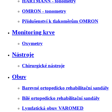
HARTMANN - tonometry
OMRON - tonometry
Příslušenství k tlakoměrům OMRON
Monitoring krve
Oxymetry
Nástroje
Chirurgické nástroje
Obuv
Barevné ortopedicko rehabilitační sandály
Bílé ortopedicko rehabilitační sandály
Lymfatická obuv VAROMED