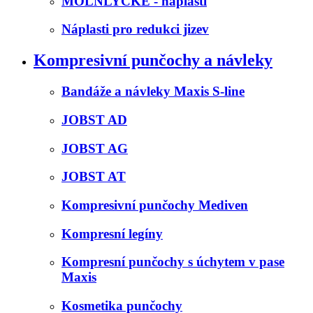
MOLNLYCKE - náplasti
Náplasti pro redukci jizev
Kompresivní punčochy a návleky
Bandáže a návleky Maxis S-line
JOBST AD
JOBST AG
JOBST AT
Kompresivní punčochy Mediven
Kompresní legíny
Kompresní punčochy s úchytem v pase
Maxis
Kosmetika punčochy