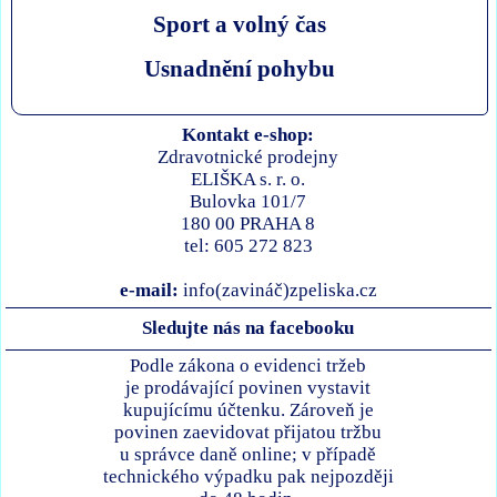
Sport a volný čas
Usnadnění pohybu
Kontakt e-shop:
Zdravotnické prodejny
ELIŠKA s. r. o.
Bulovka 101/7
180 00 PRAHA 8
tel: 605 272 823
e-mail:
info(zavináč)zpeliska.cz
Sledujte nás na facebooku
Podle zákona o evidenci tržeb
je prodávající povinen vystavit
kupujícímu účtenku. Zároveň je
povinen zaevidovat přijatou tržbu
u správce daně online; v případě
technického výpadku pak nejpozději