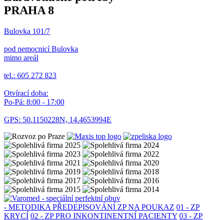
PRAHA 8
Bulovka 101/7
pod nemocnicí Bulovka
mimo areál
tel.: 605 272 823
Otvírací doba:
Po-Pá: 8:00 - 17:00
GPS: 50.1150228N, 14.4653994E
- METODIKA PŘEDEPISOVÁNÍ ZP NA POUKAZ
01 - ZP
KRYCÍ
02 - ZP PRO INKONTINENTNÍ PACIENTY
03 - ZP