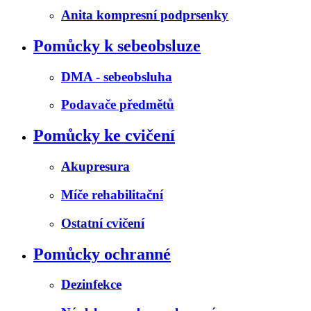
Anita kompresní podprsenky
Pomůcky k sebeobsluze
DMA - sebeobsluha
Podavače předmětů
Pomůcky ke cvičení
Akupresura
Míče rehabilitační
Ostatní cvičení
Pomůcky ochranné
Dezinfekce