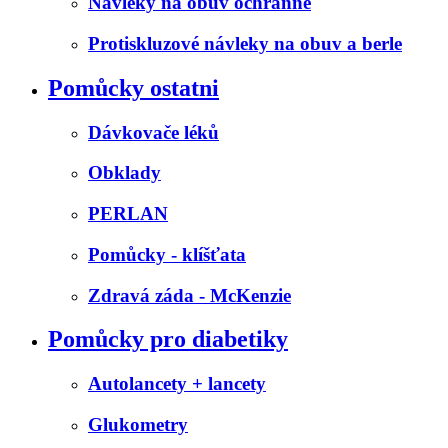
Návleky na obuv ochranné
Protiskluzové návleky na obuv a berle
Pomůcky ostatni
Dávkovače léků
Obklady
PERLAN
Pomůcky - klíšťata
Zdravá záda - McKenzie
Pomůcky pro diabetiky
Autolancety + lancety
Glukometry