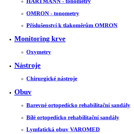
HARTMANN - tonometry
OMRON - tonometry
Příslušenství k tlakoměrům OMRON
Monitoring krve
Oxymetry
Nástroje
Chirurgické nástroje
Obuv
Barevné ortopedicko rehabilitační sandály
Bílé ortopedicko rehabilitační sandály
Lymfatická obuv VAROMED