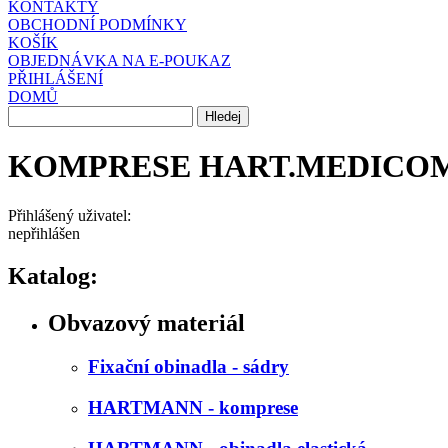
KONTAKTY
OBCHODNÍ PODMÍNKY
KOŠÍK
OBJEDNÁVKA NA E-POUKAZ
PŘIHLÁŠENÍ
DOMŮ
KOMPRESE HART.MEDICOM
Přihlášený uživatel:
nepřihlášen
Katalog:
Obvazový materiál
Fixační obinadla - sádry
HARTMANN - komprese